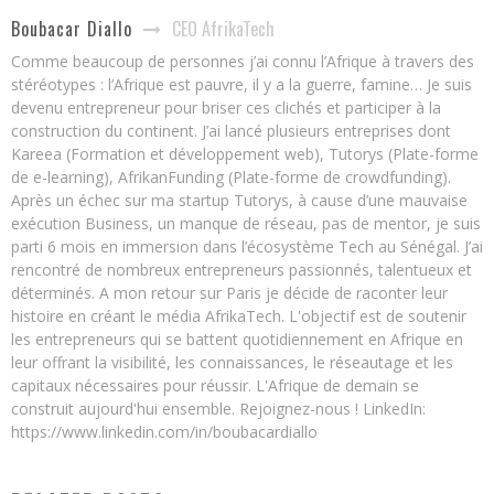
CEO AfrikaTech
Boubacar Diallo
Comme beaucoup de personnes j’ai connu l’Afrique à travers des
stéréotypes : l’Afrique est pauvre, il y a la guerre, famine… Je suis
devenu entrepreneur pour briser ces clichés et participer à la
construction du continent. J’ai lancé plusieurs entreprises dont
Kareea (Formation et développement web), Tutorys (Plate-forme
de e-learning), AfrikanFunding (Plate-forme de crowdfunding).
Après un échec sur ma startup Tutorys, à cause d’une mauvaise
exécution Business, un manque de réseau, pas de mentor, je suis
parti 6 mois en immersion dans l’écosystème Tech au Sénégal. J’ai
rencontré de nombreux entrepreneurs passionnés, talentueux et
déterminés. A mon retour sur Paris je décide de raconter leur
histoire en créant le média AfrikaTech. L'objectif est de soutenir
les entrepreneurs qui se battent quotidiennement en Afrique en
leur offrant la visibilité, les connaissances, le réseautage et les
capitaux nécessaires pour réussir. L'Afrique de demain se
construit aujourd'hui ensemble. Rejoignez-nous ! LinkedIn:
https://www.linkedin.com/in/boubacardiallo