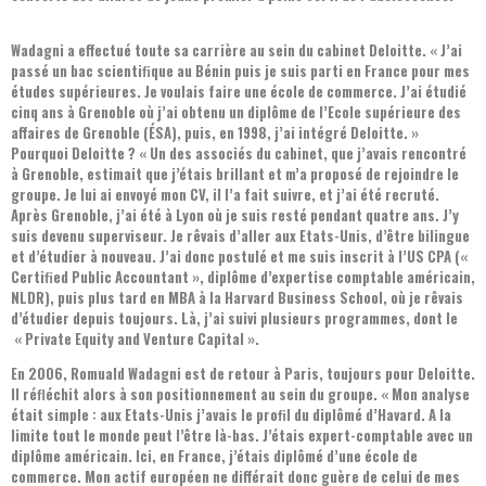
Wadagni a effectué toute sa carrière au sein du cabinet Deloitte. « J’ai
passé un bac scientiﬁque au Bénin puis je suis parti en France pour mes
études supérieures. Je voulais faire une école de commerce. J’ai étudié
cinq ans à Grenoble où j’ai obtenu un diplôme de l’Ecole supérieure des
affaires de Grenoble (ÉSA), puis, en 1998, j’ai intégré Deloitte. »
Pourquoi Deloitte ? « Un des associés du cabinet, que j’avais rencontré
à Grenoble, estimait que j’étais brillant et m’a proposé de rejoindre le
groupe. Je lui ai envoyé mon CV, il l’a fait suivre, et j’ai été recruté.
Après Grenoble, j’ai été à Lyon où je suis resté pendant quatre ans. J’y
suis devenu superviseur. Je rêvais d’aller aux Etats-Unis, d’être bilingue
et d’étudier à nouveau. J’ai donc postulé et me suis inscrit à l’US CPA («
Certiﬁed Public Accountant », diplôme d’expertise comptable américain,
NLDR), puis plus tard en MBA à la Harvard Business School, où je rêvais
d’étudier depuis toujours. Là, j’ai suivi plusieurs programmes, dont le
« Private Equity and Venture Capital ».
En 2006, Romuald Wadagni est de retour à Paris, toujours pour Deloitte.
Il réﬂéchit alors à son positionnement au sein du groupe. « Mon analyse
était simple : aux Etats-Unis j’avais le proﬁl du diplômé d’Havard. A la
limite tout le monde peut l’être là-bas. J’étais expert-comptable avec un
diplôme américain. Ici, en France, j’étais diplômé d’une école de
commerce. Mon actif européen ne différait donc guère de celui de mes