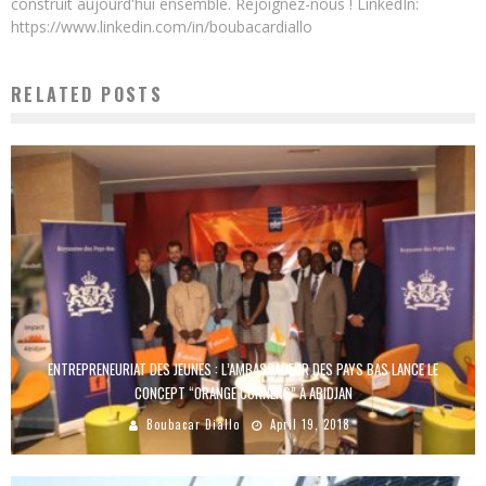
construit aujourd'hui ensemble. Rejoignez-nous ! LinkedIn:
https://www.linkedin.com/in/boubacardiallo
RELATED POSTS
ENTREPRENEURIAT DES JEUNES : L’AMBASSADEUR DES PAYS BAS LANCE LE
CONCEPT “ORANGE CORNERS” À ABIDJAN
Boubacar Diallo
April 19, 2018