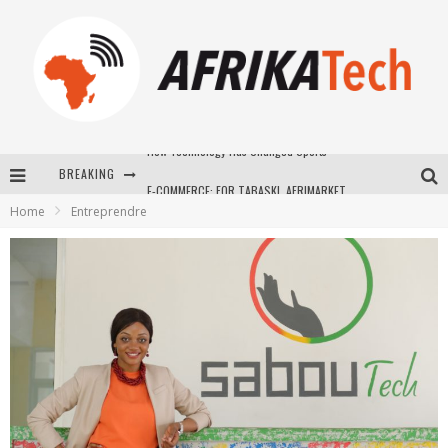
BREAKING
E-COMMERCE: FOR TABASKI, AFRIMARKET AND LEBARA DELIVER SHEEP TO AFRICA VIA INTERNET
Home
Entreprendre
La Révolution Silencieuse : Quand Les Entrepreneurs Africains Décident de ne Plus se Taire
New to online sports betting? Consider These Tips to Play Your First Online Sports Betting Successfully
How Technology Has Changed Sports