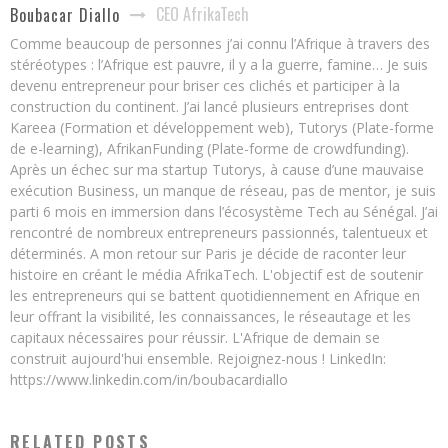
CEO AfrikaTech
Boubacar Diallo
Comme beaucoup de personnes j’ai connu l’Afrique à travers des
stéréotypes : l’Afrique est pauvre, il y a la guerre, famine… Je suis
devenu entrepreneur pour briser ces clichés et participer à la
construction du continent. J’ai lancé plusieurs entreprises dont
Kareea (Formation et développement web), Tutorys (Plate-forme
de e-learning), AfrikanFunding (Plate-forme de crowdfunding).
Après un échec sur ma startup Tutorys, à cause d’une mauvaise
exécution Business, un manque de réseau, pas de mentor, je suis
parti 6 mois en immersion dans l’écosystème Tech au Sénégal. J’ai
rencontré de nombreux entrepreneurs passionnés, talentueux et
déterminés. A mon retour sur Paris je décide de raconter leur
histoire en créant le média AfrikaTech. L'objectif est de soutenir
les entrepreneurs qui se battent quotidiennement en Afrique en
leur offrant la visibilité, les connaissances, le réseautage et les
capitaux nécessaires pour réussir. L'Afrique de demain se
construit aujourd'hui ensemble. Rejoignez-nous ! LinkedIn:
https://www.linkedin.com/in/boubacardiallo
RELATED POSTS