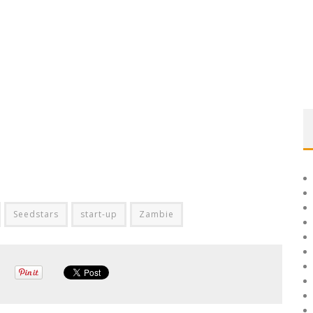
Seedstars
start-up
Zambie