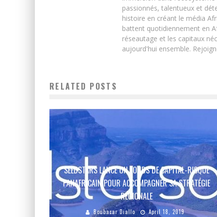
passionnés, talentueux et déte
histoire en créant le média Afr
battent quotidiennement en Afri
réseautage et les capitaux néc
aujourd'hui ensemble. Rejoign
RELATED POSTS
SEEDSTARS LANCE UN FONDS DE CAPITAL-RISQUE
PANAFRICAIN POUR ACCOMPAGNER SA STRATÉGIE
RÉGIONALE
Boubacar Diallo
April 18, 2019