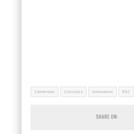
Cameroun
Concours
Innovation
RDC
SHARE ON: