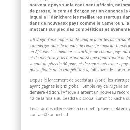
nouveaux pays sur le continent africain, not
de presse, le comité d’organisation annonce le
laquelle il dénichera les meilleures startups da
dans de nouveaux pays comme le Cameroun, la 
mettant sur pied des compétitions et événeme
«
Il s’agit d’une opportunité unique pour les participan
s’immerger dans le monde de l’entrepreneuriat numéri
en Afrique. Les meilleures startups de chaque pays auron
et de mentoring. Ils auront aussi une opportunité de fa
venant de plus de 80 pays, et de représenter leurs pays
phase finale de la compétition
», fait savoir le commu
Depuis le lancement de Seedstars World, les startups
ayant gagnés le prix global : SimplePay de Nigeria en 
dernière édition, l’Afrique a atteint un nouveau rec
12 de la finale au Seedstars Global Summit : Kasha d
Les startups intéressées à compétir peuvent obtenir pl
contact@konnect.cd