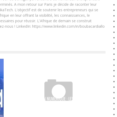
rminés. A mon retour sur Paris je décide de raconter leur
ikaTech. L'objectif est de soutenir les entrepreneurs qui se
que en leur offrant la visibilité, les connaissances, le
essaires pour réussir. L'Afrique de demain se construit
ez-nous ! LinkedIn: https://www.linkedin.com/in/boubacardiallo
TRANSFORMATION NUMÉRIQUE : LES 10 LAURÉATS DU
CONCOURS D’INNOVATIONS DIGITAL AFRICA DÉVOILÉS
Boubacar Diallo
November 29, 2017