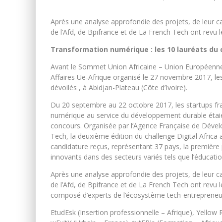
Après une analyse approfondie des projets, de leur c
de l’Afd, de Bpifrance et de La French Tech ont revu le
Transformation numérique : les 10 lauréats du c
Avant le Sommet Union Africaine – Union Européenne
Affaires Ue-Afrique organisé le 27 novembre 2017, les
dévoilés , à Abidjan-Plateau (Côte d’Ivoire).
Du 20 septembre au 22 octobre 2017, les startups fran
numérique au service du développement durable étaient 
concours. Organisée par l’Agence Française de Dével
Tech, la deuxième édition du challenge Digital Africa
candidature reçus, représentant 37 pays, la première 
innovants dans des secteurs variés tels que l’éducatio
Après une analyse approfondie des projets, de leur c
de l’Afd, de Bpifrance et de La French Tech ont revu les
composé d’experts de l’écosystème tech-entrepreneuri
EtudEsk (Insertion professionnelle – Afrique), Yellow 