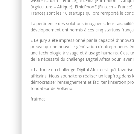
wExitY (Urbain – France), tutERia (Formation – Afriqu
(Agriculture – Afrique), EthicPhonE (Fintech – France
France) sont les 10 startups qui ont remporté le conc
La pertinence des solutions imaginées, leur faisabilité
développement ont permis à ces cinq startups française
« Le jury a été impressionné par la capacité d’innovatio
preuve qu’une nouvelle génération d’entrepreneurs é
une technologie à visage et à usage humains. C’est un
de la nécessité du challenge Digital Africa pour l’aveni
« La force du challenge Digital Africa est qu’il favori
africains. Nous souhaitons réaliser un leapfrog dans 
démocratiser l’enseignement et faciliter l’insertion p
fondateur de Volkeno.
fratmat