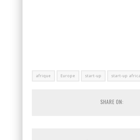
afrique
Europe
start-up
start-up afric
SHARE ON: