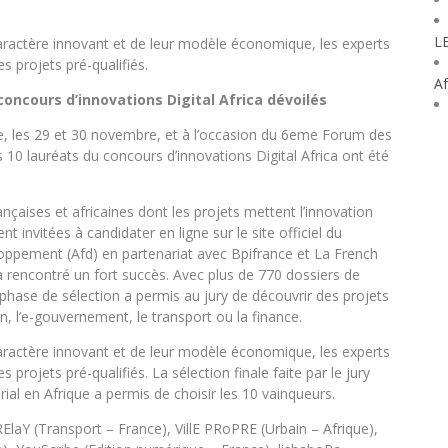
L
aractère innovant et de leur modèle économique, les experts
s projets pré-qualifiés.
Af
oncours d’innovations Digital Africa dévoilés
, les 29 et 30 novembre, et à l’occasion du 6eme Forum des
 10 lauréats du concours d’innovations Digital Africa ont été
çaises et africaines dont les projets mettent l’innovation
invitées à candidater en ligne sur le site officiel du
oppement (Afd) en partenariat avec Bpifrance et La French
 a rencontré un fort succès. Avec plus de 770 dossiers de
phase de sélection a permis au jury de découvrir des projets
n, l’e-gouvernement, le transport ou la finance.
aractère innovant et de leur modèle économique, les experts
 projets pré-qualifiés. La sélection finale faite par le jury
al en Afrique a permis de choisir les 10 vainqueurs.
RElaY (Transport – France), VillE PRoPRE (Urbain – Afrique),