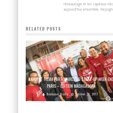
réseautage et les capitaux néc
aujourd'hui ensemble. Rejoign
RELATED POSTS
AXIAN ET TELMA PARTENAIRES DU START-UP WEEK-EN
PARIS – ÉDITION MADAGASCAR
Boubacar Diallo
October 29, 2017