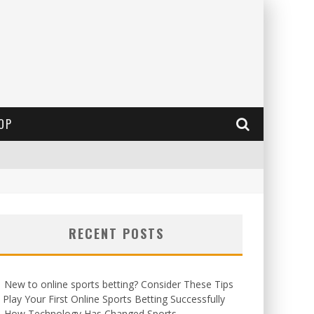
OP
RECENT POSTS
New to online sports betting? Consider These Tips
 Play Your First Online Sports Betting Successfully
How Technology Has Changed Sports