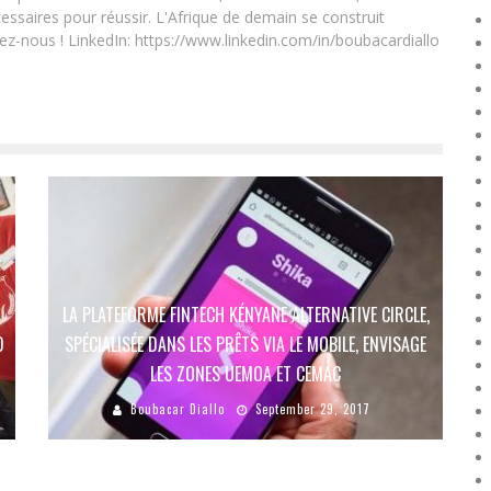
essaires pour réussir. L'Afrique de demain se construit
ez-nous ! LinkedIn: https://www.linkedin.com/in/boubacardiallo
LA PLATEFORME FINTECH KÉNYANE ALTERNATIVE CIRCLE,
D
SPÉCIALISÉE DANS LES PRÊTS VIA LE MOBILE, ENVISAGE
LES ZONES UEMOA ET CEMAC
Boubacar Diallo
September 29, 2017