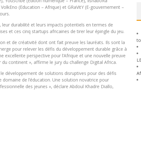
e), YouScribe (Edition numérique – France), lishaboRa
), VolkEno (Education – Afrique) et GRaVitY (E-gouvernement –
ours.
, leur durabilité et leurs impacts potentiels en termes de
s et ces cinq startups africaines de tirer leur épingle du jeu.
to
n et de créativité dont ont fait preuve les lauréats. Ils sont la
merge pour relever les défis du développement durable grâce à
e excellente perspective pour l’Afrique et une nouvelle preuve
L
r du continent », affirme le jury du challenge Digital Africa.
se le développement de solutions disruptives pour des défis
Af
le domaine de l’éducation. Une solution novatrice pour
rofessionnelle des jeunes », déclare Abdoul Khadre Diallo,