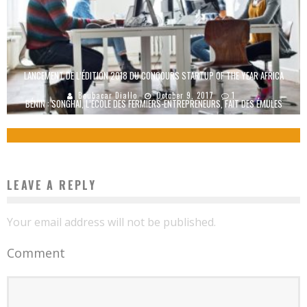
LANCEMENT DE L’ÉDITION 2018 DU CONCOURS STARTUP OF THE YEAR AFRICA
Boubacar Diallo
October 9, 2017
1
BÉNIN : SONGHAÏ, L’ÉCOLE DES FERMIERS-ENTREPRENEURS, FAIT DES ÉMULES
Boubacar Diallo
October 10, 2015
LEAVE A REPLY
Your email address will not be published.
Comment