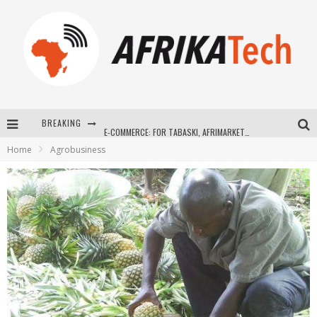
BREAKING
E-COMMERCE: FOR TABASKI, AFRIMARKET AND LEBARA DELIVER SHEEP TO AFRICA VIA INTERNET
Home
Agrobusiness
La Révolution Silencieuse : Quand Les Entrepreneurs Africains Décident de ne Plus se Taire
New to online sports betting? Consider These Tips to Play Your First Online Sports Betting Successfully
How Technology Has Changed Sports