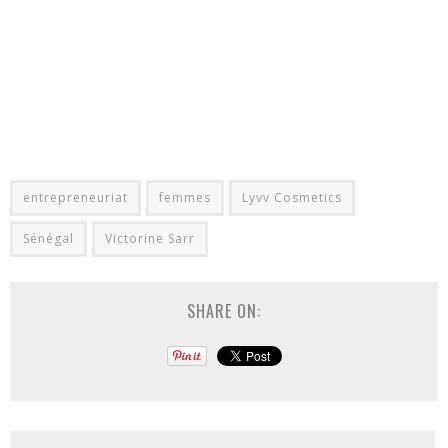
entrepreneuriat
femmes
Lyvv Cosmetics
Sénégal
Victorine Sarr
SHARE ON: