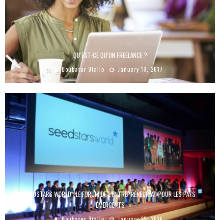
QU’EST-CE QU’UN FREELANCE ?
Boubacar Diallo
January 18, 2017
SEEDSTARS WORLD : LE FORUM DE L’ENTREPRENEURIAT POUR LES PAYS
ÉMERGENTS
Boubacar Diallo
January 25, 2016