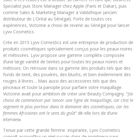
Specialist puis Store Manager chez Apple (Paris et Dakar), puis
comme Sales & Marketing Manager à Valdafrique (ancien
distributeur de L’Oréal au Sénégal). Forte de toutes ces
expériences, Victorine a choisi de revenir au Sénégal pour lancer
Lyvv Cosmetics.
Crée en 2015 Lyvv Comestics est une entreprise de production de
produits cosmétiques spécialement conçus pour les peaux noires
et métissées. Lyvv propose une gamme complète composée
d’une large variété de teintes pour toutes les peaux noires et
métisses. On retrouve dans sa gamme des produits tels que des
fonds de teint, des poudres, des blushs, et bien évidemment des
rouges à lèvres… Mais aussi des accessoires tels que des
pinceaux et toute la panoplie pour parfaire votre maquillage.
Victorine avait pour ambition de créer une Beauty Compagny. “J
’ai
choisi de commencer par lancer une ligne de maquillage, car c’est le
segment le plus porteur dans le domaine des cosmétiques, car les
femmes Africaines ont le sens du goût
” dit-elle lors de d’une
interview.
Tenue par cette grande femme inspirante, Lyvv Cosmetics
connaît aujourd’hui un réel succès dans de nombreux pays