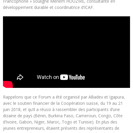
Francophone » souligne Meriem HOUZIRE, consultante en
développement durable et coordinatrice d’ICAF.
Rappelons que ce Forum a été organisé par Alliadev et Igapura,
avec le soutien financier de la Coopération suisse, du 19 au 21
juin 2018, et qu’il a réussi à rassembler des participants d’une
dizaine de pays (Bénin, Burkina Faso, Cameroun, Congo, Côte
d’Ivoire, Gabon, Niger, Maroc, Togo et Tunisie). En plus des
jeunes entrepreneurs, étaient présents des représentants de