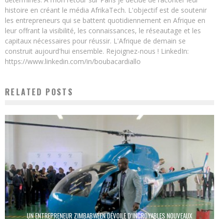
histoire en créant le média AfrikaTech. L'objectif est de soutenir
les entrepreneurs qui se battent quotidiennement en Afrique en
leur offrant la visibilité, les connaissances, le réseautage et les
capitaux nécessaires pour réussir. L'Afrique de demain se
construit aujourd'hui ensemble. Rejoignez-nous ! LinkedIn:
https://www.linkedin.com/in/boubacardiallo
RELATED POSTS
UN ENTREPRENEUR ZIMBABWÉEN DÉVOILE D’INCROYABLES NOUVEAUX