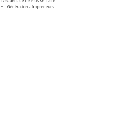
Décident de ne Plus se Taire
Génération afropreneurs