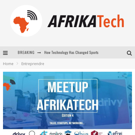
How Technology Has Changed Sports
BREAKING
E-COMMERCE: FOR TABASKI, AFRIMARKET AND LEBARA DELIVER SHEEP TO AFRICA VIA INTERNET
Home
Entreprendre
La Révolution Silencieuse : Quand Les Entrepreneurs Africains Décident de ne Plus se Taire
New to online sports betting? Consider These Tips to Play Your First Online Sports Betting Successfully