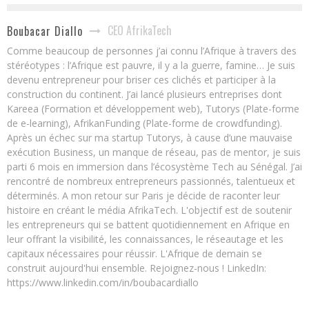
CEO AfrikaTech
Boubacar Diallo
Comme beaucoup de personnes j’ai connu l’Afrique à travers des
stéréotypes : l’Afrique est pauvre, il y a la guerre, famine… Je suis
devenu entrepreneur pour briser ces clichés et participer à la
construction du continent. J’ai lancé plusieurs entreprises dont
Kareea (Formation et développement web), Tutorys (Plate-forme
de e-learning), AfrikanFunding (Plate-forme de crowdfunding).
Après un échec sur ma startup Tutorys, à cause d’une mauvaise
exécution Business, un manque de réseau, pas de mentor, je suis
parti 6 mois en immersion dans l’écosystème Tech au Sénégal. J’ai
rencontré de nombreux entrepreneurs passionnés, talentueux et
déterminés. A mon retour sur Paris je décide de raconter leur
histoire en créant le média AfrikaTech. L'objectif est de soutenir
les entrepreneurs qui se battent quotidiennement en Afrique en
leur offrant la visibilité, les connaissances, le réseautage et les
capitaux nécessaires pour réussir. L'Afrique de demain se
construit aujourd'hui ensemble. Rejoignez-nous ! LinkedIn:
https://www.linkedin.com/in/boubacardiallo