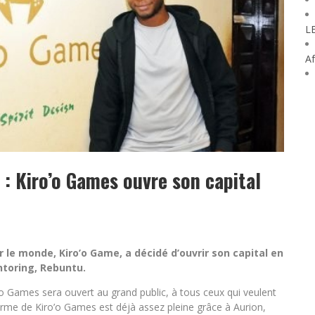
L
Af
 : Kiro’o Games ouvre son capital
 le monde, Kiro’o Game, a décidé d’ouvrir son capital en
toring, Rebuntu.
ro’o Games sera ouvert au grand public, à tous ceux qui veulent
teforme de Kiro’o Games est déjà assez pleine grâce à Aurion,