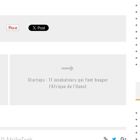
Startups : 11 incubateurs qui font bouger
l’Afrique de l’Ouest
EO AfrikaTech