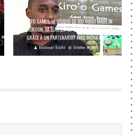
KIRO’O GAMES, LE STUDIO DE JEU VIDÉO MADE IN
X
CAMEROON, VA ÉLARGIR SA GAMME DE PRODUITS
GRÂCE À UN PARTENARIAT AVEC MEDIA PLUS
Boubacar Diallo
October 6, 2016