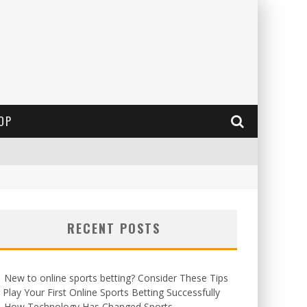
OP
RECENT POSTS
New to online sports betting? Consider These Tips
 Play Your First Online Sports Betting Successfully
How Technology Has Changed Sports