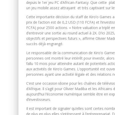
depuis le 1er jeu PC d’African-Fantasy. Que cette pl
un jeu mobile assez attrayant et très captivant sur 
Cette importante décision du staff de Kiro’o Games a é
prix de l’action est de 0,2 USD (110 FCFA) et l’inv
FCFA) pour 2500 actions. « Notre valuation a triplé e
d’entrevoir une sortie au round actuel à 2X. D’ici 2025
objectifs et perspectives futurs », affirme Olivier Ma
succès déjà engrangé.
Le responsable de la communication de Kiro’o Games,
personnes ont montré leur intérêt pour investir, alors
fallu 10 mois pour atteindre autant de potentiels actio
aux activités de Kiro’o Games. L’opportunité est ouver
personnes ayant une activité légale et des relations n
C’est une occasion idoine pour les chaînes de télévis
d’Afrique. Il s’agit pour Olivier Madiba et les Africai
aujourd’hui l’économie numérique semble être en exp
d’investisseurs.
Il est important de signaler qu’elles sont certes nom
de plus en plus elles s’intéressent à l’entreprenariat