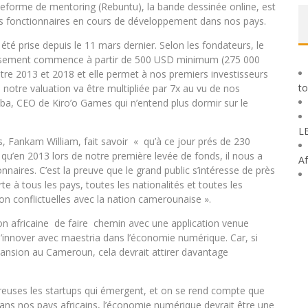
ateforme de mentoring (Rebuntu), la bande dessinée online, est
les fonctionnaires en cours de développement dans nos pays.
té prise depuis le 11 mars dernier. Selon les fondateurs, le
estissement commence à partir de 500 USD minimum (275 000
ntre 2013 et 2018 et elle permet à nos premiers investisseurs
to
, notre valuation va être multipliée par 7x au vu de nos
diba, CEO de Kiro’o Games qui n’entend plus dormir sur le
L
 Fankam William, fait savoir « qu’à ce jour prés de 230
 qu’en 2013 lors de notre première levée de fonds, il nous a
Af
nnaires. C’est la preuve que le grand public s’intéresse de près
te à tous les pays, toutes les nationalités et toutes les
on conflictuelles avec la nation camerounaise ».
ion africaine de faire chemin avec une application venue
ns d’innover avec maestria dans l’économie numérique. Car, si
ansion au Cameroun, cela devrait attirer davantage
breuses les startups qui émergent, et on se rend compte que
. Dans nos pays africains, l’économie numérique devrait être une