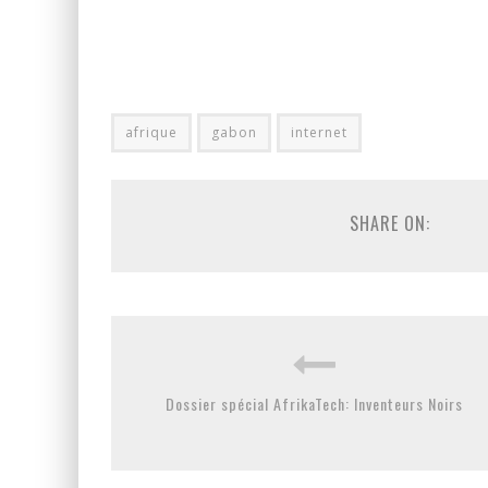
afrique
gabon
internet
SHARE ON:
Dossier spécial AfrikaTech: Inventeurs Noirs