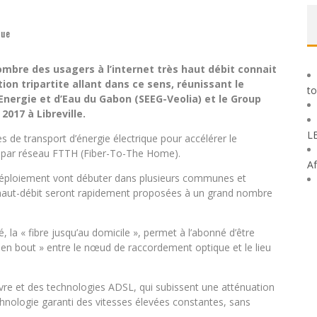
que
bre des usagers à l’internet très haut débit connait
on tripartite allant dans ce sens, réunissant le
to
d’Energie et d’Eau du Gabon (SEEG-Veolia) et le Group
2017 à Libreville.
L
res de transport d’énergie électrique pour accélérer le
it par réseau FTTH (Fiber-To-The Home).
Af
déploiement vont débuter dans plusieurs communes et
ès haut-débit seront rapidement proposées à un grand nombre
 la « fibre jusqu’au domicile », permet à l’abonné d’être
 en bout » entre le nœud de raccordement optique et le lieu
cuivre et des technologies ADSL, qui subissent une atténuation
hnologie garanti des vitesses élevées constantes, sans