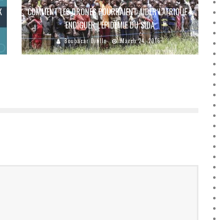
K
COMMENT LES DRONES POURRAIENT AIDER L’AFRIQUE À
ENDIGUER L’ÉPIDÉMIE DU SIDA
Boubacar Diallo
March 24, 2016