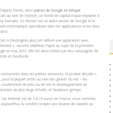
. Tidjane Deme, alors
patron de Google en Afrique
icain au sein de Partech, un fonds de capital-risque implanté à
immy Kumako. Ce dernier est un autre ancien de Google et le
t informatique spécialisée dans les applications et les sites
di.tv.
ciés à DevEngineLabs] ont délivré une application avec
alement », raconte Matthias Papet au sujet de la première
ogle en mai 2015. Elle est alors testée par des campagnes de
ords et Facebook.
 concurrents dans les petites annonces, le produit décolle »,
pour la plupart actifs au sein des géants du net – les
 soutiennent de près ou de loin le développement du
icitaire de plus large échelle, et l’audience grimpe.
ger sur Internet est de 3 à 10 euros en France, nous sommes
 Aujourd’hui, la société compte une dizaine de salariés au