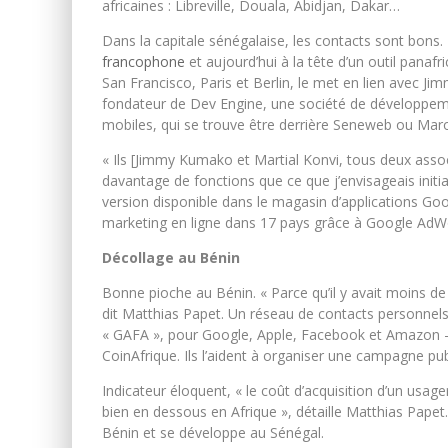
africaines : Libreville, Douala, Abidjan, Dakar…
Dans la capitale sénégalaise, les contacts sont bons
francophone
et aujourd’hui à la tête d’un outil panafr
San Francisco, Paris et Berlin, le met en lien avec J
fondateur de Dev Engine, une société de développemen
mobiles, qui se trouve être derrière Seneweb ou Maro
« Ils [Jimmy Kumako et Martial Konvi, tous deux asso
davantage de fonctions que ce que j’envisageais initi
version disponible dans le magasin d’applications Go
marketing en ligne dans 17 pays grâce à Google AdW
Décollage au Bénin
Bonne pioche au Bénin. « Parce qu’il y avait moins de
dit Matthias Papet. Un réseau de contacts personnels, 
« GAFA », pour Google, Apple, Facebook et Amazon –
CoinAfrique. Ils l’aident à organiser une campagne publ
Indicateur éloquent, « le coût d’acquisition d’un usa
bien en dessous en Afrique », détaille Matthias Papet.
Bénin et se développe au Sénégal.