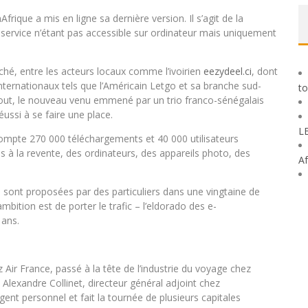
Afrique a mis en ligne sa dernière version. Il s’agit de la
 service n’étant pas accessible sur ordinateur mais uniquement
ché, entre les acteurs locaux comme l’ivoirien
eezydeel.ci
, dont
 internationaux tels que l’Américain Letgo et sa branche sud-
to
tout, le nouveau venu emmené par un trio franco-sénégalais
ussi à se faire une place.
L
 compte 270 000 téléchargements et 40 000 utilisateurs
à la revente, des ordinateurs, des appareils photo, des
Af
ont proposées par des particuliers dans une vingtaine de
mbition est de porter le trafic – l’eldorado des e-
 ans.
Air France, passé à la tête de l’industrie du voyage chez
 Alexandre Collinet, directeur général adjoint chez
gent personnel et fait la tournée de plusieurs capitales