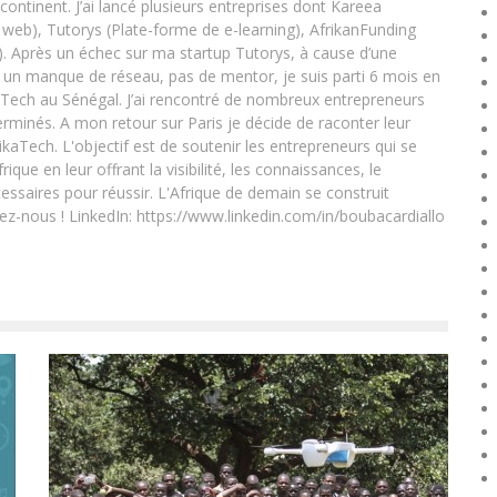
 continent. J’ai lancé plusieurs entreprises dont Kareea
eb), Tutorys (Plate-forme de e-learning), AfrikanFunding
. Après un échec sur ma startup Tutorys, à cause d’une
un manque de réseau, pas de mentor, je suis parti 6 mois en
Tech au Sénégal. J’ai rencontré de nombreux entrepreneurs
rminés. A mon retour sur Paris je décide de raconter leur
ikaTech. L'objectif est de soutenir les entrepreneurs qui se
que en leur offrant la visibilité, les connaissances, le
essaires pour réussir. L'Afrique de demain se construit
ez-nous ! LinkedIn: https://www.linkedin.com/in/boubacardiallo