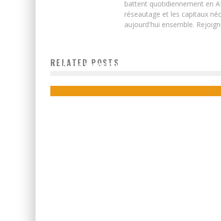
battent quotidiennement en Afri
réseautage et les capitaux néc
aujourd'hui ensemble. Rejoign
RELATED POSTS
LE TOP 50 DES CENTRES HOSPITALIERS EN AFRIQUE
Boubacar Diallo
December 28, 2015