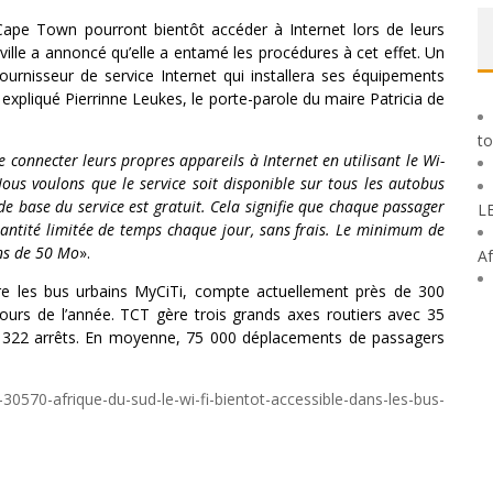
Cape Town pourront bientôt accéder à Internet lors de leurs
lle a annoncé qu’elle a entamé les procédures à cet effet. Un
ournisseur de service Internet qui installera ses équipements
a expliqué Pierrinne Leukes, le porte-parole du maire Patricia de
to
 connecter leurs propres appareils à Internet en utilisant le Wi-
ous voulons que le service soit disponible sur tous les autobus
 de base du service est gratuit. Cela signifie que chaque passager
L
antité limitée de temps chaque jour, sans frais. Le minimum de
ns de 50 Mo
».
Af
ère les bus urbains MyCiTi, compte actuellement près de 300
ours de l’année. TCT gère trois grands axes routiers avec 35
et 322 arrêts. En moyenne, 75 000 déplacements de passagers
0570-afrique-du-sud-le-wi-fi-bientot-accessible-dans-les-bus-