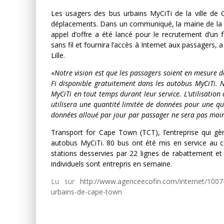
Les usagers des bus urbains MyCiTi de la ville de 
déplacements. Dans un communiqué, la mairie de la vi
appel d’offre a été lancé pour le recrutement d’un f
sans fil et fournira l’accès à Internet aux passagers, 
Lille.
«
Notre vision est que les passagers soient en mesure de
Fi disponible gratuitement dans les autobus MyCiTi. N
MyCiTi en tout temps durant leur service. L’utilisation
utilisera une quantité limitée de données pour une qu
données alloué par jour par passager ne sera pas moi
Transport for Cape Town (TCT), l’entreprise qui g
autobus MyCiTi. 80 bus ont été mis en service au c
stations desservies par 22 lignes de rabattement 
individuels sont entrepris en semaine.
Lu sur
http://www.agenceecofin.com/internet/1007-3
urbains-de-cape-town