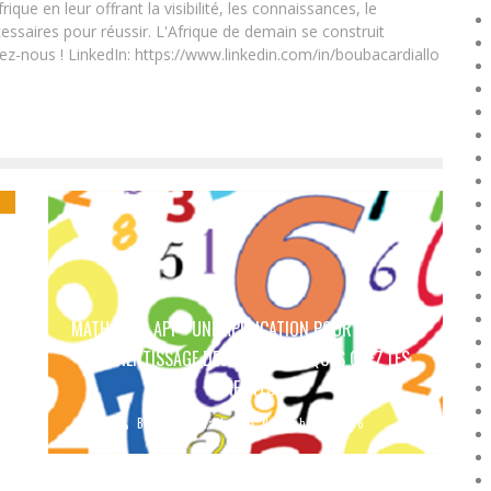
que en leur offrant la visibilité, les connaissances, le
essaires pour réussir. L'Afrique de demain se construit
ez-nous ! LinkedIn: https://www.linkedin.com/in/boubacardiallo
MATH RATS APP : UNE APPLICATION POUR FACILITER
L’APPRENTISSAGE DES MATHÉMATIQUES CHEZ LES
ENFANTS
Boubacar Diallo
November 3, 2016