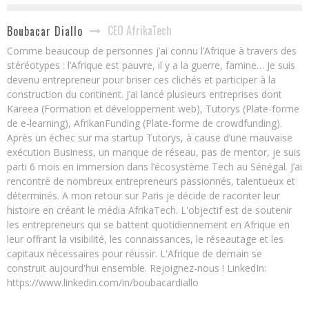
CEO AfrikaTech
Boubacar Diallo
Comme beaucoup de personnes j’ai connu l’Afrique à travers des
stéréotypes : l’Afrique est pauvre, il y a la guerre, famine… Je suis
devenu entrepreneur pour briser ces clichés et participer à la
construction du continent. J’ai lancé plusieurs entreprises dont
Kareea (Formation et développement web), Tutorys (Plate-forme
de e-learning), AfrikanFunding (Plate-forme de crowdfunding).
Après un échec sur ma startup Tutorys, à cause d’une mauvaise
exécution Business, un manque de réseau, pas de mentor, je suis
parti 6 mois en immersion dans l’écosystème Tech au Sénégal. J’ai
rencontré de nombreux entrepreneurs passionnés, talentueux et
déterminés. A mon retour sur Paris je décide de raconter leur
histoire en créant le média AfrikaTech. L'objectif est de soutenir
les entrepreneurs qui se battent quotidiennement en Afrique en
leur offrant la visibilité, les connaissances, le réseautage et les
capitaux nécessaires pour réussir. L'Afrique de demain se
construit aujourd'hui ensemble. Rejoignez-nous ! LinkedIn:
https://www.linkedin.com/in/boubacardiallo