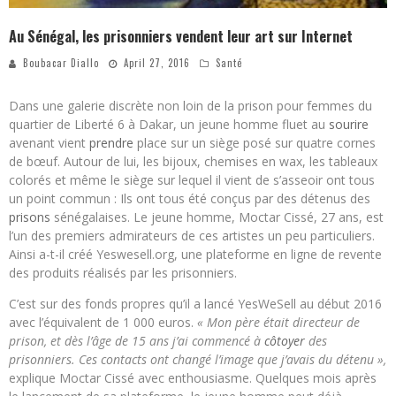
Au Sénégal, les prisonniers vendent leur art sur Internet
Boubacar Diallo
April 27, 2016
Santé
Dans une galerie discrète non loin de la prison pour femmes du
quartier de Liberté 6 à Dakar, un jeune homme fluet au
sourire
avenant vient
prendre
place sur un siège posé sur quatre cornes
de bœuf. Autour de lui, les bijoux, chemises en wax, les tableaux
colorés et même le siège sur lequel il vient de s’asseoir ont tous
un point commun : Ils ont tous été conçus par des détenus des
prisons
sénégalaises. Le jeune homme, Moctar Cissé, 27 ans, est
l’un des premiers admirateurs de ces artistes un peu particuliers.
Ainsi a-t-il créé Yeswesell.org, une plateforme en ligne de revente
des produits réalisés par les prisonniers.
C’est sur des fonds propres qu’il a lancé YesWeSell au début 2016
avec l’équivalent de 1 000 euros.
« Mon père était directeur de
prison, et dès l’âge de 15 ans j’ai commencé à
côtoyer
des
prisonniers. Ces contacts ont changé l’image que j’avais du détenu »,
explique Moctar Cissé avec enthousiasme. Quelques mois après