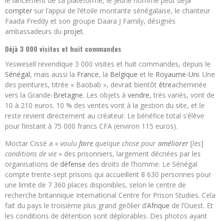
le lancement de sa plateforme, le jeune homme peut déjà
compter
sur l’appui de l’étoile montante sénégalaise, le chanteur
Faada Freddy et son groupe Daara J Family, désignés
ambassadeurs du
projet
.
Déjà 3 000 visites et huit commandes
Yeswesell revendique 3 000 visites et huit commandes, depuis le
Sénégal
, mais aussi la
France
, la
Belgique
et le
Royaume-Uni
. Une
des peintures, titrée « Baobab », devrait bientôt
être
acheminée
vers la Grande-
Bretagne
. Les objets à
vendre
, très variés, vont de
10 à 210 euros. 10 % des ventes vont à la gestion du site, et le
reste revient directement au créateur. Le bénéfice total s’élève
pour l’instant à 75 000 francs CFA (environ 115 euros).
Moctar Cissé a «
voulu
faire
quelque chose pour
améliorer
[
les
]
conditions de vie »
des prisonniers, largement décriées par les
organisations de
défense
des droits de l’homme. Le Sénégal
compte trente-sept prisons qui accueillent 8 630 personnes pour
une limite de 7 360 places disponibles, selon le centre de
recherche britannique International Centre for Prison Studies. Cela
fait du pays le troisième plus grand geôlier d’
Afrique
de l’Ouest. Et
les conditions de détention sont déplorables. Des photos ayant