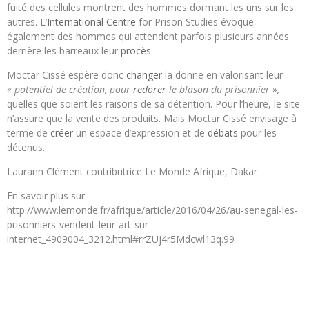
fuité des cellules montrent des hommes dormant les uns sur les
autres. L’
International
Centre
for Prison Studies évoque
également des hommes qui attendent parfois plusieurs années
derrière les barreaux leur
procès
.
Moctar Cissé espère donc
changer
la donne en valorisant leur
« potentiel de création, pour
redorer
le blason du prisonnier »,
quelles que soient les raisons de sa détention. Pour l’heure, le site
n’assure que la vente des produits. Mais Moctar Cissé envisage à
terme de
créer
un espace d’expression et de
débats
pour les
détenus.
Laurann Clément contributrice Le Monde Afrique, Dakar
En savoir plus sur
http://www.lemonde.fr/afrique/article/2016/04/26/au-senegal-les-
prisonniers-vendent-leur-art-sur-
internet_4909004_3212.html#rrZUj4r5Mdcwl13q.99