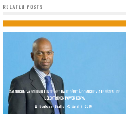
UN GHANÉEN REMPORTE LE CONCOURS INTERNATIONAL DU NOUVEAU LOGO
RELATED POSTS
D’ETHIOPIAN AIRLINES
Boubacar Diallo
October 26, 2015
SAFARICOM VA FOURNIR L’INTERNET HAUT DÉBIT À DOMICILE VIA LE RÉSEAU DE
L’ÉLECTRICIEN POWER KENYA
Boubacar Diallo
April 7, 2016