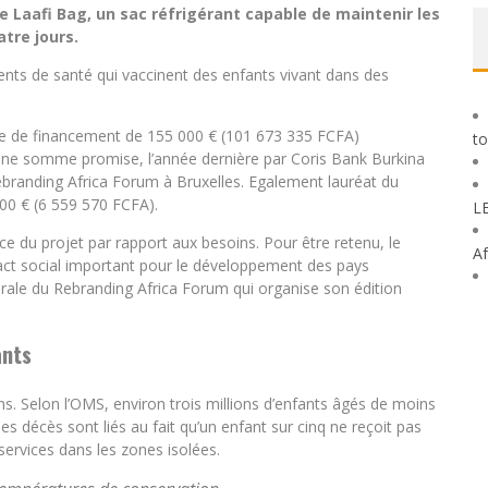
e Laafi Bag, un sac réfrigérant capable de maintenir les
tre jours.
nts de santé qui vaccinent des enfants vivant dans des
e de financement de 155 000 € (101 673 335 FCFA)
to
. Une somme promise, l’année dernière par Coris Bank Burkina
 Rebranding Africa Forum à Bruxelles. Egalement lauréat du
00 € (6 559 570 FCFA).
L
e du projet par rapport aux besoins. Pour être retenu, le
Af
act social important pour le développement des pays
rale du Rebranding Africa Forum qui organise son édition
ants
ns. Selon l’OMS, environ trois millions d’enfants âgés de moins
s décès sont liés au fait qu’un enfant sur cinq ne reçoit pas
services dans les zones isolées.