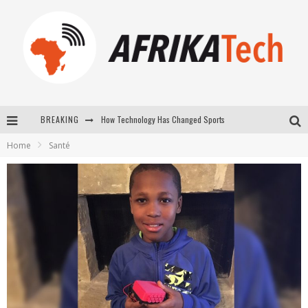
How Technology Has Changed Sports
BREAKING
E-COMMERCE: FOR TABASKI, AFRIMARKET AND LEBARA DELIVER SHEEP TO AFRICA VIA INTERNET
Home
Santé
La Révolution Silencieuse : Quand Les Entrepreneurs Africains Décident de ne Plus se Taire
New to online sports betting? Consider These Tips to Play Your First Online Sports Betting Successfully