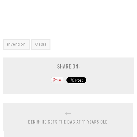
invention
Oasis
SHARE ON:
BENIN: HE GETS THE BAC AT 11 YEARS OLD