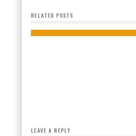
UNIVERSITÉ VIRTUELLE : LA CÔTE D’IVOIRE
SUBVENTIONNE 100 MILLES ORDINATEURS POUR LES
RELATED POSTS
ÉTUDIANTS
Boubacar Diallo
September 16, 2015
1
LEAVE A REPLY