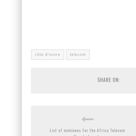
côte d'ivoire
telecom
SHARE ON:
List of nominees for the Africa Telecom