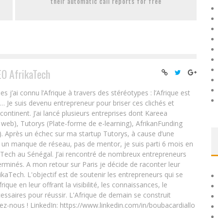
their automatic call reports for free
EO AfrikaTech
ai connu l’Afrique à travers des stéréotypes : l’Afrique est
e… Je suis devenu entrepreneur pour briser ces clichés et
 continent. J’ai lancé plusieurs entreprises dont Kareea
eb), Tutorys (Plate-forme de e-learning), AfrikanFunding
. Après un échec sur ma startup Tutorys, à cause d’une
un manque de réseau, pas de mentor, je suis parti 6 mois en
Tech au Sénégal. J’ai rencontré de nombreux entrepreneurs
rminés. A mon retour sur Paris je décide de raconter leur
ikaTech. L'objectif est de soutenir les entrepreneurs qui se
que en leur offrant la visibilité, les connaissances, le
essaires pour réussir. L'Afrique de demain se construit
ez-nous ! LinkedIn: https://www.linkedin.com/in/boubacardiallo