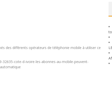
to
s des différents opérateurs de téléphonie mobile à utiliser ce
L
Af
09-32635-cote-d-ivoire-les-abonnes-au-mobile-peuvent-
-automatique