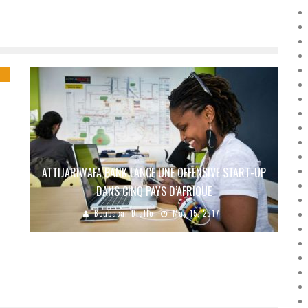
ATTIJARIWAFA BANK LANCE UNE OFFENSIVE START-UP
DANS CINQ PAYS D’AFRIQUE
Boubacar Diallo
May 15, 2017