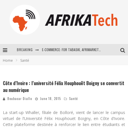
BREAKING
E-COMMERCE: FOR TABASKI, AFRIMARKET AND LEBARA DELIVER SHEEP TO AFRICA VIA INTERNET
Home
Santé
La Révolution Silencieuse : Quand Les Entrepreneurs Africains Décident de ne Plus se Taire
New to online sports betting? Consider These Tips to Play Your First Online Sports Betting Successfully
Côte d’Ivoire : l’université Félix Houphouët Boigny se convertit
How Technology Has Changed Sports
au numérique
Boubacar Diallo
June 18, 2015
Santé
La start-up Whaller, filiale de Bolloré, vient de lancer le campus
virtuel de l’Université Félix Houphouët Boigny, en Côte d’Ivoire.
Cette plateforme destinée à renforcer le lien entre étudiants et