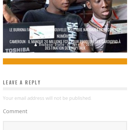
LE BURKINA FASO PRÉPARE SA NOUVELLE POLITIQUE NATIONALE DE L’ÉCONOMIE
NUMÉRIQUE
CAMEROUN : IL MANQUE 20 MILLIONS FCFA POUR PRODUIRE DES CARDIOPAD À
Boubacar Diallo
June 15, 2016
DESTINATION DES HÔPITAUX
Boubacar Diallo
June 22, 2015
LEAVE A REPLY
Your email address will not be published.
Comment