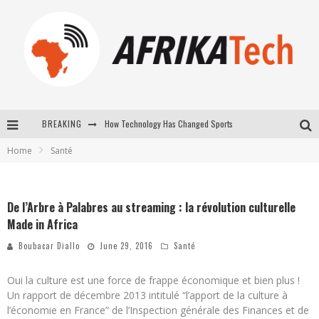
How Technology Has Changed Sports
BREAKING
E-COMMERCE: FOR TABASKI, AFRIMARKET AND LEBARA DELIVER SHEEP TO AFRICA VIA INTERNET
Home
Santé
La Révolution Silencieuse : Quand Les Entrepreneurs Africains Décident de ne Plus se Taire
New to online sports betting? Consider These Tips to Play Your First Online Sports Betting Successfully
De l’Arbre à Palabres au streaming : la révolution culturelle
Made in Africa
Boubacar Diallo
June 29, 2016
Santé
Oui la culture est une force de frappe économique et bien plus !
Un rapport de décembre 2013 intitulé “l’apport de la culture à
l’économie en France” de l’Inspection générale des Finances et de