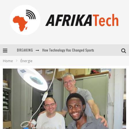
How Technology Has Changed Sports
BREAKING
E-COMMERCE: FOR TABASKI, AFRIMARKET AND LEBARA DELIVER SHEEP TO AFRICA VIA INTERNET
Home
Énergie
La Révolution Silencieuse : Quand Les Entrepreneurs Africains Décident de ne Plus se Taire
New to online sports betting? Consider These Tips to Play Your First Online Sports Betting Successfully