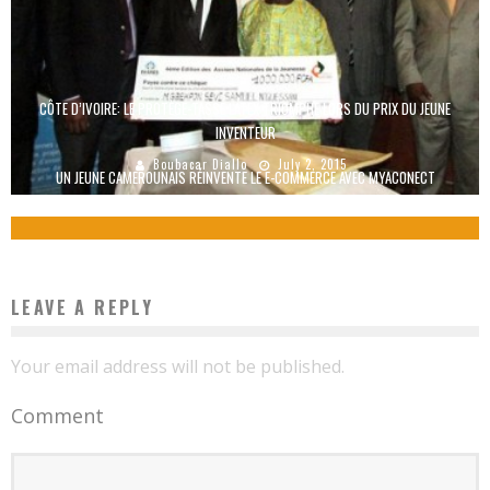
CÔTE D’IVOIRE: LE PROTÈGE-TASSE LATEX TRIOMPHE LORS DU PRIX DU JEUNE
INVENTEUR
Boubacar Diallo
July 2, 2015
UN JEUNE CAMEROUNAIS RÉINVENTE LE E-COMMERCE AVEC MYACONECT
Boubacar Diallo
November 13, 2015
LEAVE A REPLY
Your email address will not be published.
Comment