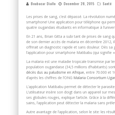
Boubacar Diallo
December 28, 2015
Santé
Les prises de sang, c’est dépassé. La révolution num
smartphone! Une application pour téléphone qui permet
quatre ougandais étudiants en informatique à l’unive
En 21 ans, Brian Gitta a subi tant de prises de sang qu’
de son dernier accès de malaria en décembre 2012, il 
offrirait un diagnostic rapide et sans douleur. Dès sa gu
l’application pour smartphone Matibabu (qui signifie «
La malaria est une maladie tropicale transmise par le
population ougandaise (34,5 millions d’habitants) sont
décès dus au paludisme en Afrique
, entre 70.000 et
d’après les chiffres de l’ONG
Malaria Consortium Uga
L’application Matibabu permet de détecter le parasit
L’utilisateur insère son doigt dans un appareil sur me
ses globules rouges, explique l’article. Grâce à la diff
sains, l’application peut détecter la malaria sans prél
Autre avantage de l’application, selon le site: les ré