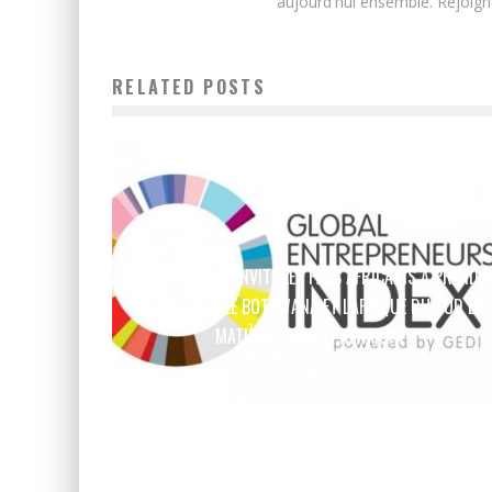
aujourd'hui ensemble. Rejoign
RELATED POSTS
GEDI INSTITUTE INVITE LES PAYS AFRICAINS À PRENDR
MODÈLE SUR LE BOTSWANA ET L’AFRIQUE DU SUD EN
MATIÈRE D’ENTREPRENARIAT
Boubacar Diallo
December 11, 2017