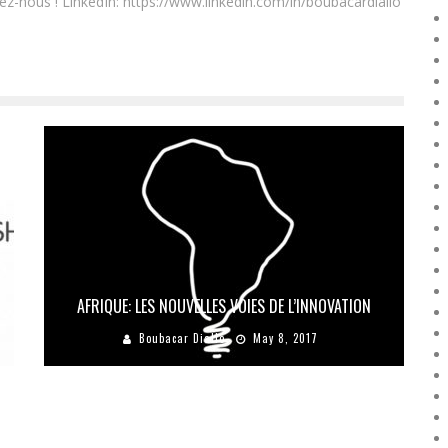
ez-nous ! LinkedIn: https://www.linkedin.com/in/boubacardiallo
E
AFRIQUE: LES NOUVELLES VOIES DE L’INNOVATION
Boubacar Diallo
May 8, 2017