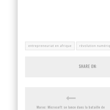
entrepreneuriat en afrique
révolution numériq
SHARE ON:
Maroc: Microsoft se lance dans la bataille de