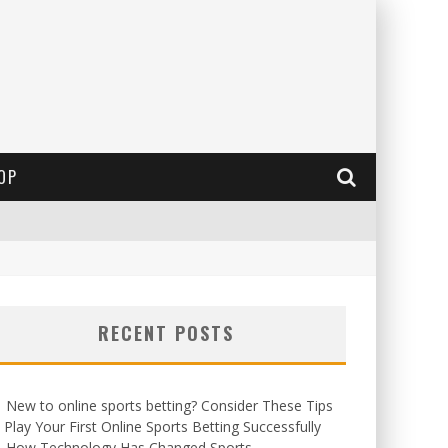
OP
RECENT POSTS
New to online sports betting? Consider These Tips
 Play Your First Online Sports Betting Successfully
How Technology Has Changed Sports