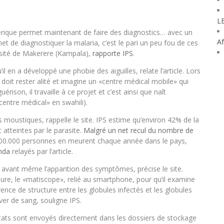
L
érique permet maintenant de faire des diagnostics… avec un
Af
 de diagnostiquer la malaria, c’est le pari un peu fou de ces
rsité de Makerere (Kampala),
rapporte IPS
.
il en a développé une phobie des aiguilles, relate l’article. Lors
doit rester alité et imagine un «centre médical mobile» qui
érison, il travaille à ce projet et c’est ainsi que naît
centre médical» en swahili).
s moustiques, rappelle le site. IPS estime qu’environ 42% de la
 atteintes par le parasite.
Malgré un net recul du nombre de
 100.000 personnes en meurent chaque année dans le pays,
nda
relayés par l’article.
e avant même l’apparition des symptômes, précise le site.
sure, le «matiscope», relié au smartphone, pour qu’il examine
érence de structure entre les globules infectés et les globules
ever de sang, souligne IPS.
sultats sont envoyés directement dans les dossiers de stockage