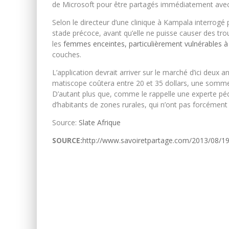
de Microsoft pour être partagés immédiatement avec 
Selon le directeur d’une clinique à Kampala interrogé p
stade précoce, avant qu’elle ne puisse causer des t
les
femmes enceintes, particulièrement vulnérables à
couches.
L’application devrait arriver sur le marché d’ici deux an
matiscope coûtera entre 20 et 35 dollars, une somme
D’autant plus que, comme le rappelle une experte pédi
d’habitants de zones rurales, qui n’ont pas forcémen
Source:
Slate Afrique
SOURCE:
http://www.savoiretpartage.com/2013/08/19/