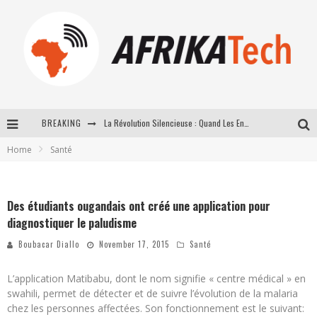
BREAKING
La Révolution Silencieuse : Quand Les Entrepreneurs Africains Décident de ne Plus se Taire
Home
Santé
New to online sports betting? Consider These Tips to Play Your First Online Sports Betting Successfully
How Technology Has Changed Sports
Des étudiants ougandais ont créé une application pour
E-COMMERCE: FOR TABASKI, AFRIMARKET AND LEBARA DELIVER SHEEP TO AFRICA VIA INTERNET
diagnostiquer le paludisme
Boubacar Diallo
November 17, 2015
Santé
L’application Matibabu, dont le nom signifie « centre médical » en
swahili, permet de détecter et de suivre l’évolution de la malaria
chez les personnes affectées. Son fonctionnement est le suivant: