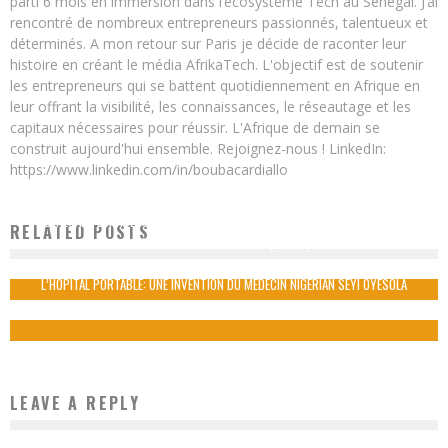
parti 6 mois en immersion dans l’écosystème Tech au Sénégal. J’ai
rencontré de nombreux entrepreneurs passionnés, talentueux et
déterminés. A mon retour sur Paris je décide de raconter leur
histoire en créant le média AfrikaTech. L'objectif est de soutenir
les entrepreneurs qui se battent quotidiennement en Afrique en
leur offrant la visibilité, les connaissances, le réseautage et les
capitaux nécessaires pour réussir. L'Afrique de demain se
construit aujourd'hui ensemble. Rejoignez-nous ! LinkedIn:
https://www.linkedin.com/in/boubacardiallo
SÉNÉGAL-TECHNOLOGIES: « L’ÉCONOMIE NUMÉRIQUE EST DEVENUE UN PAN
RELATED POSTS
IMPORTANT AU SÉNÉGAL »(S.SALL)
Boubacar Diallo
November 13, 2015
L’HÔPITAL PORTABLE: UNE INVENTION DU MÉDECIN NIGÉRIAN SEYI OYESOLA
Boubacar Diallo
November 25, 2015
LEAVE A REPLY