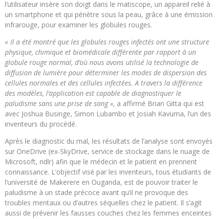
l’utilisateur insère son doigt dans le matiscope, un appareil relié à
un smartphone et qui pénètre sous la peau, grâce à une émission
infrarouge, pour examiner les globules rouges.
« Il a été montré que les globules rouges infectés ont une structure
physique, chimique et biomédicale différente par rapport à un
globule rouge normal, d’où nous avons utilisé la technologie de
diffusion de lumière pour déterminer les modes de dispersion des
cellules normales et des cellules infectées. A travers la différence
des modèles, l’application est capable de diagnostiquer le
paludisme sans une prise de sang »,
a affirmé Brian Gitta qui est
avec Joshua Businge, Simon Lubambo et Josiah Kavuma, l’un des
inventeurs du procédé.
Après le diagnostic du mal, les résultats de l’analyse sont envoyés
sur OneDrive (ex-SkyDrive, service de stockage dans le nuage de
Microsoft, ndlr) afin que le médecin et le patient en prennent
connaissance. L’objectif visé par les inventeurs, tous étudiants de
l’université de Makerere en Ouganda, est de pouvoir traiter le
paludisme à un stade précoce avant qu’il ne provoque des
troubles mentaux ou d’autres séquelles chez le patient. Il s’agit
aussi de prévenir les fausses couches chez les femmes enceintes