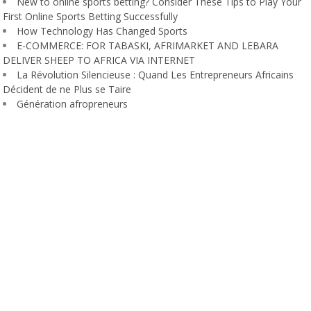
New to online sports betting? Consider These Tips to Play Your
First Online Sports Betting Successfully
How Technology Has Changed Sports
E-COMMERCE: FOR TABASKI, AFRIMARKET AND LEBARA
DELIVER SHEEP TO AFRICA VIA INTERNET
La Révolution Silencieuse : Quand Les Entrepreneurs Africains
Décident de ne Plus se Taire
Génération afropreneurs