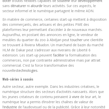
doter
d’outils flexibles capables de
soutenir
leur
développement
sans
dénaturer
ni
alourdir
leurs activités. Sur ces aspects, le
secteur informel et le numérique partagent le même ADN.
En matière de commerce, certaines start-up mettent à disposition
des commerçants, des artisans et des petites PME des
plateformes leur permettant d’accéder à de nouveaux marchés.
Aujourd’hui, en postant des annonces en ligne, le vendeur de
meubles du quartier du zoo à Abidjan peut
toucher
une clientèle
se trouvant à Riviera Mbadon. Un marchand de bazin du marché
HLM de Dakar peut s’adresser aux riverains de Liberté 6
extension. Les start-up peuvent
faciliter
la formalisation des
commerces, non par contrainte administrative mais par attrait
commercial. C’est la force transformative des
nouvelles
technologies
.
Web-séries à succès
Autre secteur, autre exemple. Dans les industries créatives, le
numérique structure des secteurs d’activités naissants. Alors que
les jeunes créateurs de contenu peinaient à
vivre
de leur art, le
numérique leur a permis d’insérer les chaînes de valeur de
l’
industrie
de l’audiovisuel ou de la publicité. Grâce à leur notoriété