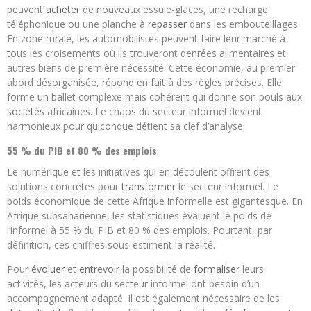
peuvent
acheter
de nouveaux essuie-glaces, une recharge
téléphonique ou une planche à
repasser
dans les embouteillages.
En zone rurale, les automobilistes peuvent faire leur marché à
tous les croisements où ils trouveront denrées alimentaires et
autres biens de première nécessité. Cette économie, au premier
abord désorganisée, répond en fait à des règles précises. Elle
forme un ballet complexe mais cohérent qui donne son pouls aux
société
s africaines. Le chaos du secteur informel devient
harmonieux pour quiconque détient sa clef d’analyse.
55 % du PIB et 80 % des emplois
Le numérique et les initiatives qui en découlent offrent des
solutions concrètes pour
transformer
le secteur informel. Le
poids économique de cette Afrique informelle est gigantesque. En
Afrique subsaharienne, les statistiques évaluent le poids de
l’informel à 55 % du PIB et 80 % des emplois. Pourtant, par
définition, ces chiffres sous-estiment la réalité.
Pour
évoluer
et
entrevoir
la possibilité de
formaliser
leurs
activités, les acteurs du secteur informel ont besoin d’un
accompagnement adapté. Il est également nécessaire de les