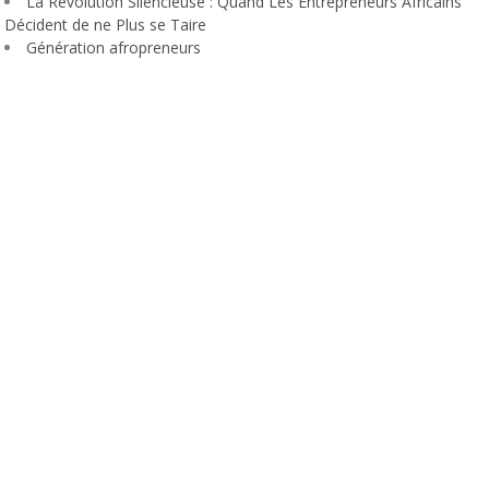
La Révolution Silencieuse : Quand Les Entrepreneurs Africains
Décident de ne Plus se Taire
Génération afropreneurs