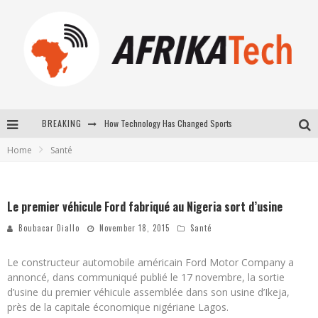
How Technology Has Changed Sports
BREAKING
E-COMMERCE: FOR TABASKI, AFRIMARKET AND LEBARA DELIVER SHEEP TO AFRICA VIA INTERNET
Home
Santé
La Révolution Silencieuse : Quand Les Entrepreneurs Africains Décident de ne Plus se Taire
New to online sports betting? Consider These Tips to Play Your First Online Sports Betting Successfully
Le premier véhicule Ford fabriqué au Nigeria sort d’usine
Boubacar Diallo
November 18, 2015
Santé
Le constructeur automobile américain Ford Motor Company a
annoncé, dans communiqué publié le 17 novembre, la sortie
d’usine du premier véhicule assemblée dans son usine d’Ikeja,
près de la capitale économique nigériane Lagos.