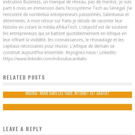
exécution Business, un manque de réseau, pas de mentor, je suis
parti 6 mois en immersion dans l’écosystème Tech au Sénégal. J’ai
rencontré de nombreux entrepreneurs passionnés, talentueux et
déterminés. A mon retour sur Paris je décide de raconter leur
histoire en créant le média AfrikaTech. L'objectif est de soutenir
les entrepreneurs qui se battent quotidiennement en Afrique en
leur offrant la visibilité, les connaissances, le réseautage et les
capitaux nécessaires pour réussir. L'Afrique de demain se
construit aujourd'hui ensemble. Rejoignez-nous ! LinkedIn:
https://www.linkedin.com/in/boubacardiallo
RELATED POSTS
VIBER CHERCHE DES PARTENAIRES EN AFRIQUE
Boubacar Diallo
December 23, 2015
NIGERIA : MÊME DANS LES TAXIS, INTERNET EST GRATUIT
Boubacar Diallo
November 4, 2015
LEAVE A REPLY