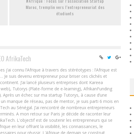
#Afrique : Focus sur l’association Startup
Maroc, tremplin vers l’entrepreneuriat des
étudiants
EO AfrikaTech
ai connu l’Afrique à travers des stéréotypes : l’Afrique est
e… Je suis devenu entrepreneur pour briser ces clichés et
 continent. J’ai lancé plusieurs entreprises dont Kareea
eb), Tutorys (Plate-forme de e-learning), AfrikanFunding
. Après un échec sur ma startup Tutorys, à cause d’une
un manque de réseau, pas de mentor, je suis parti 6 mois en
Tech au Sénégal. J’ai rencontré de nombreux entrepreneurs
rminés. A mon retour sur Paris je décide de raconter leur
ikaTech. L'objectif est de soutenir les entrepreneurs qui se
que en leur offrant la visibilité, les connaissances, le
essaires pour réussir. L'Afrique de demain se construit