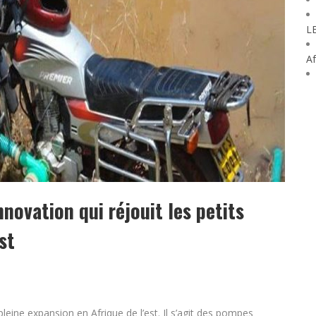
L
Af
novation qui réjouit les petits
st
pleine expansion en Afrique de l’est. Il s’agit des pompes