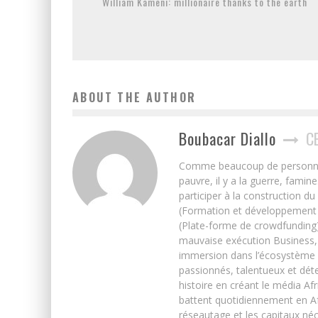
William Kameni: millionaire thanks to the earth
ABOUT THE AUTHOR
Boubacar Diallo
C
Comme beaucoup de personnes j’
pauvre, il y a la guerre, famin
participer à la construction du
(Formation et développement w
(Plate-forme de crowdfunding)
mauvaise exécution Business, 
immersion dans l’écosystème 
passionnés, talentueux et déte
histoire en créant le média Afr
battent quotidiennement en Afri
réseautage et les capitaux néc