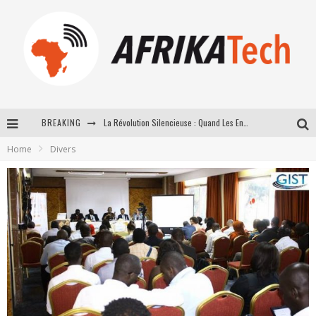
BREAKING
La Révolution Silencieuse : Quand Les Entrepreneurs Africains Décident de ne Plus se Taire
Home
Divers
New to online sports betting? Consider These Tips to Play Your First Online Sports Betting Successfully
How Technology Has Changed Sports
E-COMMERCE: FOR TABASKI, AFRIMARKET AND LEBARA DELIVER SHEEP TO AFRICA VIA INTERNET