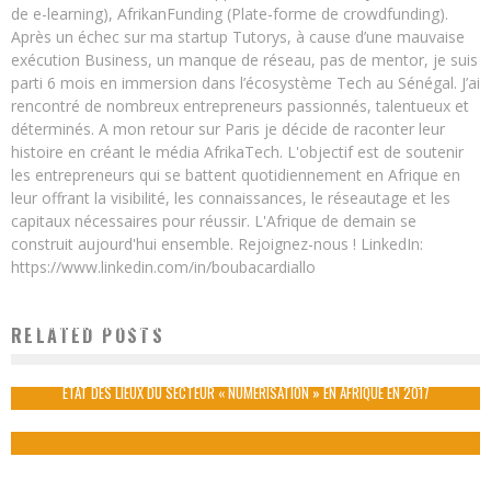
de e-learning), AfrikanFunding (Plate-forme de crowdfunding).
Après un échec sur ma startup Tutorys, à cause d’une mauvaise
exécution Business, un manque de réseau, pas de mentor, je suis
parti 6 mois en immersion dans l’écosystème Tech au Sénégal. J’ai
rencontré de nombreux entrepreneurs passionnés, talentueux et
déterminés. A mon retour sur Paris je décide de raconter leur
histoire en créant le média AfrikaTech. L'objectif est de soutenir
les entrepreneurs qui se battent quotidiennement en Afrique en
leur offrant la visibilité, les connaissances, le réseautage et les
capitaux nécessaires pour réussir. L'Afrique de demain se
construit aujourd'hui ensemble. Rejoignez-nous ! LinkedIn:
https://www.linkedin.com/in/boubacardiallo
LIBRAIRIE NUMÉRIQUE AFRICAINE : L’ENTRÉE DE L’AFRIQUE DANS L’UNIVERS DES E-
RELATED POSTS
BOOKS
Boubacar Diallo
October 29, 2015
ÉTAT DES LIEUX DU SECTEUR « NUMÉRISATION » EN AFRIQUE EN 2017
Boubacar Diallo
August 2, 2017
1