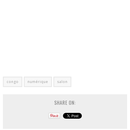
congo
numérique
salon
SHARE ON: