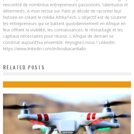
rencontré de nombreux entrepreneurs passionnés, talentueux et
déterminés. A mon retour sur Paris je décide de raconter leur
histoire en créant le média AfrikaTech. L'objectif est de soutenir
les entrepreneurs qui se battent quotidiennement en Afrique en
leur offrant la visibilité, les connaissances, le réseautage et les
capitaux nécessaires pour réussir. L'Afrique de demain se
construit aujourd'hui ensemble. Rejoignez-nous ! LinkedIn:
https://www.linkedin.com/in/boubacardiallo
SÉNÉGAL TIC CONCOURS 55H : ECO-N’HOMME REMPORTE LE PREMIER PRIX DE LA
RELATED POSTS
MEILLEURE APPLICATION
Boubacar Diallo
September 24, 2015