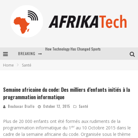
BREAKING
E-COMMERCE: FOR TABASKI, AFRIMARKET AND LEBARA DELIVER SHEEP TO AFRICA VIA INTERNET
Home
Santé
La Révolution Silencieuse : Quand Les Entrepreneurs Africains Décident de ne Plus se Taire
New to online sports betting? Consider These Tips to Play Your First Online Sports Betting Successfully
Semaine africaine du code: Des milliers d’enfants initiés à la
How Technology Has Changed Sports
programmation informatique
Boubacar Diallo
October 12, 2015
Santé
Plus de 20 000 enfants ont été formés aux rudiments de la
er
programmation informatique du 1
au 10 Octobre 2015 dans le
cadre de la semaine africaine du code. Organisée sous le thème