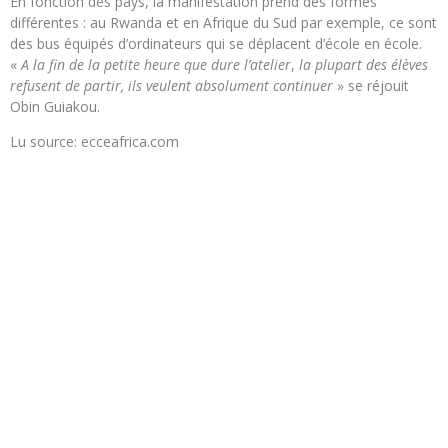
En fonction des pays, la manifestation prend des formes
différentes : au Rwanda et en Afrique du Sud par exemple, ce sont
des bus équipés d’ordinateurs qui se déplacent d’école en école.
«
A la fin de la petite heure que dure l’atelier
,
la plupart des élèves
refusent de partir, ils veulent absolument continuer
» se réjouit
Obin Guiakou.
Lu source: ecceafrica.com