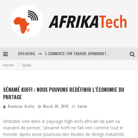
BREAKING
E-COMMERCE: FOR TABASKI, AFRIMARKET AND LEBARA DELIVER SHEEP TO AFRICA VIA INTERNET
Home
Santé
La Révolution Silencieuse : Quand Les Entrepreneurs Africains Décident de ne Plus se Taire
New to online sports betting? Consider These Tips to Play Your First Online Sports Betting Successfully
SÉNAMÉ KOFFI : NOUS POUVONS REDÉFINIR L’ÉCONOMIE DU
How Technology Has Changed Sports
PARTAGE
Boubacar Diallo
March 26, 2016
Santé
Véritable ovni dans le paysage high-tech africain de part sa
manière de penser, Sénamé Koffi ne fait rien comme tout le
monde. Après avoir poursuivi des études de design industriel,