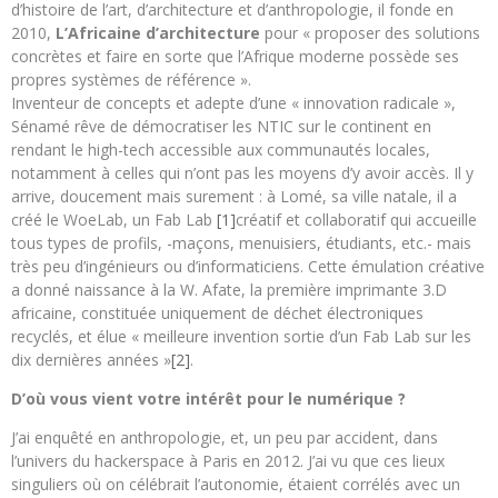
d’histoire de l’art, d’architecture et d’anthropologie, il fonde en
2010,
L’Africaine d’architecture
pour « proposer des solutions
concrètes et faire en sorte que l’Afrique moderne possède ses
propres systèmes de référence ».
Inventeur de concepts et adepte d’une « innovation radicale »,
Sénamé rêve de démocratiser les NTIC sur le continent en
rendant le high-tech accessible aux communautés locales,
notamment à celles qui n’ont pas les moyens d’y avoir accès. Il y
arrive, doucement mais surement : à Lomé, sa ville natale, il a
créé le WoeLab, un Fab Lab
[1]
créatif et collaboratif qui accueille
tous types de profils, -maçons, menuisiers, étudiants, etc.- mais
très peu d’ingénieurs ou d’informaticiens. Cette émulation créative
a donné naissance à la W. Afate, la première imprimante 3.D
africaine, constituée uniquement de déchet électroniques
recyclés, et élue « meilleure invention sortie d’un Fab Lab sur les
dix dernières années »
[2]
.
D’où vous vient votre intérêt pour le numérique ?
J’ai enquêté en anthropologie, et, un peu par accident, dans
l’univers du hackerspace à Paris en 2012. J’ai vu que ces lieux
singuliers où on célébrait l’autonomie, étaient corrélés avec un