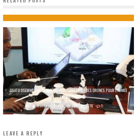
RELATED POSTS
ORANGE SE RENFORCE DANS LA VOD ET INVESTIT DANS AFROSTREAM
Boubacar Diallo
October 7, 2015
OSATO OSEMWENGIE, LE NIGÉRIAN QUI CONSTRUIT DES DRONES POUR L’ARMÉE
AMÉRICAINE
Boubacar Diallo
April 9, 2016
1
LEAVE A REPLY