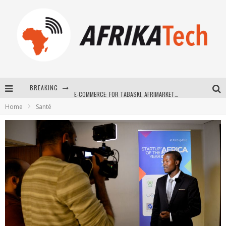
BREAKING
E-COMMERCE: FOR TABASKI, AFRIMARKET AND LEBARA DELIVER SHEEP TO AFRICA VIA INTERNET
Home
Santé
La Révolution Silencieuse : Quand Les Entrepreneurs Africains Décident de ne Plus se Taire
New to online sports betting? Consider These Tips to Play Your First Online Sports Betting Successfully
How Technology Has Changed Sports