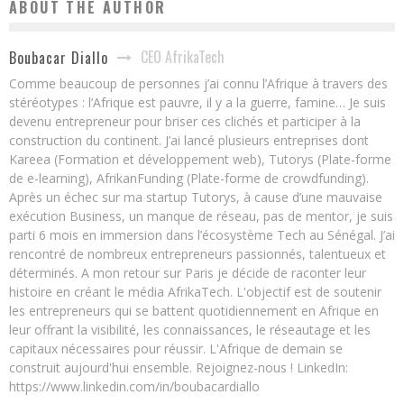
ABOUT THE AUTHOR
CEO AfrikaTech
Boubacar Diallo
Comme beaucoup de personnes j’ai connu l’Afrique à travers des
stéréotypes : l’Afrique est pauvre, il y a la guerre, famine… Je suis
devenu entrepreneur pour briser ces clichés et participer à la
construction du continent. J’ai lancé plusieurs entreprises dont
Kareea (Formation et développement web), Tutorys (Plate-forme
de e-learning), AfrikanFunding (Plate-forme de crowdfunding).
Après un échec sur ma startup Tutorys, à cause d’une mauvaise
exécution Business, un manque de réseau, pas de mentor, je suis
parti 6 mois en immersion dans l’écosystème Tech au Sénégal. J’ai
rencontré de nombreux entrepreneurs passionnés, talentueux et
déterminés. A mon retour sur Paris je décide de raconter leur
histoire en créant le média AfrikaTech. L'objectif est de soutenir
les entrepreneurs qui se battent quotidiennement en Afrique en
leur offrant la visibilité, les connaissances, le réseautage et les
capitaux nécessaires pour réussir. L'Afrique de demain se
construit aujourd'hui ensemble. Rejoignez-nous ! LinkedIn:
https://www.linkedin.com/in/boubacardiallo