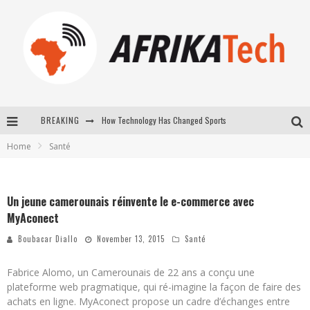
How Technology Has Changed Sports
BREAKING
E-COMMERCE: FOR TABASKI, AFRIMARKET AND LEBARA DELIVER SHEEP TO AFRICA VIA INTERNET
Home
Santé
La Révolution Silencieuse : Quand Les Entrepreneurs Africains Décident de ne Plus se Taire
New to online sports betting? Consider These Tips to Play Your First Online Sports Betting Successfully
Un jeune camerounais réinvente le e-commerce avec
MyAconect
Boubacar Diallo
November 13, 2015
Santé
Fabrice Alomo, un Camerounais de 22 ans a conçu une
plateforme web pragmatique, qui ré-imagine la façon de faire des
achats en ligne. MyAconect propose un cadre d’échanges entre