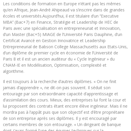
Les conditions de formation en Europe n’étant pas les mêmes
qu’en Afrique, Jean-André Ahipeaud va s’inscrire dans de grandes
écoles et universités.Aujourd’hui, il est titulaire d’un ‘’Executive
MBA’’ (Bac+7) en Finance, Stratégie et Leadership de HEC de
Paris avec une spécialisation en entrepreneuriat et Innovation,
d’un Master (Bac+5) MIAGE de l’Université Paris Dauphine, d’un
Certificat Avancé en Gestion Innovatrice et Leadership
Entrepreneurial de Babson College Massachusetts aux Etats-Unis,
d’un diplôme de premier cycle en économie de l’Université de
Paris 8 et il est un ancien auditeur du « Cycle Ingénieur » du
CNAM-IE en Modélisation, Optimisation, complexité et
algorithme.
Il est toujours à la recherche d’autres diplômes. « On ne finit
jamais d’apprendre », ne dit-on pas souvent. Il séduit son
entourage par son extraordinaire capacité d’apprentissage et
d’assimilation des cours. Mieux, des entreprises lui font la cour et
lui proposent des contrats étant encore élève ingénieur. Mais il ne
mordra pas à l’appât puis que son objectif est d’être propriétaire
de son entreprise après ses diplômes. Il y est encouragé par
certains membres de son entourage. « Un dirigeant de banque
dont j’avais formé l’une des équipes techniques sur la