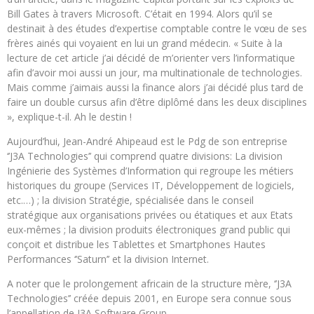
Bill Gates à travers Microsoft. C’était en 1994. Alors qu’il se
destinait à des études d’expertise comptable contre le vœu de ses
frères ainés qui voyaient en lui un grand médecin. « Suite à la
lecture de cet article j’ai décidé de m’orienter vers l’informatique
afin d’avoir moi aussi un jour, ma multinationale de technologies.
Mais comme j’aimais aussi la finance alors j’ai décidé plus tard de
faire un double cursus afin d’être diplômé dans les deux disciplines
», explique-t-il. Ah le destin !
Aujourd’hui, Jean-André Ahipeaud est le Pdg de son entreprise
‘’J3A Technologies’’ qui comprend quatre divisions: La division
Ingénierie des Systèmes d’Information qui regroupe les métiers
historiques du groupe (Services IT, Développement de logiciels,
etc.…) ; la division Stratégie, spécialisée dans le conseil
stratégique aux organisations privées ou étatiques et aux Etats
eux-mêmes ; la division produits électroniques grand public qui
conçoit et distribue les Tablettes et Smartphones Hautes
Performances ‘’Saturn’’ et la division Internet.
A noter que le prolongement africain de la structure mère, ‘’J3A
Technologies’’ créée depuis 2001, en Europe sera connue sous
l’appellation de J3A Software Group.