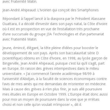
avec Fraternité Matin.
Jean-André Ahipeaud: L’Ivoirien qui conçoit des Smartphones
Répondant à l’appel lancé à la diaspora par le Président Alassane
Ouattara, il a décidé d’investir dans son pays natal, la Côte d’Ivoire
où il est en prospection en vue de l’installation très prochaine
d’une succursale du groupe J3A Technologies et d’un partenariat
avec Fraternité Matin.
Jeune, émincé, élégant, la tête pleine d’idées pour booster le
développement de son pays. Après son baccalauréat série D
(scientifique) obtenu en Côte d’Ivoire, en 1998, au lycée garçon de
Bingerville, Jean André Ahipeaud, puisque c’est lui qu’il s’agit, part
en Europe. En raison des grèves intempestives dans le milieu
universitaire. « J’ai commencé l’année académique 98/99 à
l’université d’Abidjan, à la faculté de sciences économiques contre
l’avis de mes ainés qui me demandais de m’orienter en médecine.
Mais à cause des grèves à n’en plus finir, je suis allé poursuivre
mes études en Europe en Octobre 1999. L’Europe était donc aussi
pour moi un moyen de poursuivre dans la voie que je m’étais
choisi et non celle qu’on voulait m’imposer », dit-il.