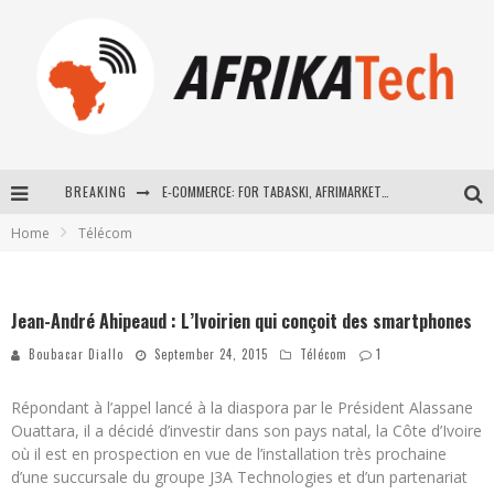
BREAKING
E-COMMERCE: FOR TABASKI, AFRIMARKET AND LEBARA DELIVER SHEEP TO AFRICA VIA INTERNET
Home
Télécom
La Révolution Silencieuse : Quand Les Entrepreneurs Africains Décident de ne Plus se Taire
New to online sports betting? Consider These Tips to Play Your First Online Sports Betting Successfully
Jean-André Ahipeaud : L’Ivoirien qui conçoit des smartphones
How Technology Has Changed Sports
Boubacar Diallo
September 24, 2015
Télécom
1
Répondant à l’appel lancé à la diaspora par le Président Alassane
Ouattara, il a décidé d’investir dans son pays natal, la Côte d’Ivoire
où il est en prospection en vue de l’installation très prochaine
d’une succursale du groupe J3A Technologies et d’un partenariat