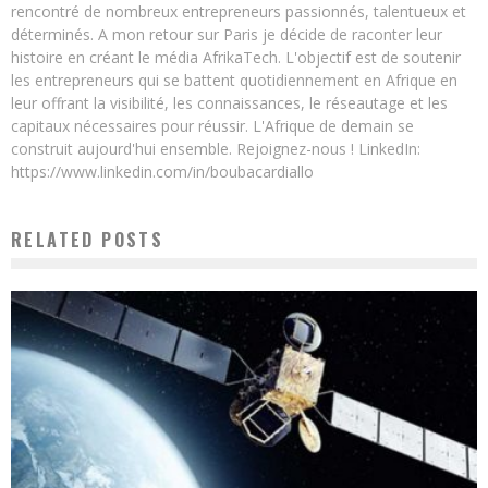
rencontré de nombreux entrepreneurs passionnés, talentueux et
déterminés. A mon retour sur Paris je décide de raconter leur
histoire en créant le média AfrikaTech. L'objectif est de soutenir
les entrepreneurs qui se battent quotidiennement en Afrique en
leur offrant la visibilité, les connaissances, le réseautage et les
capitaux nécessaires pour réussir. L'Afrique de demain se
construit aujourd'hui ensemble. Rejoignez-nous ! LinkedIn:
https://www.linkedin.com/in/boubacardiallo
RELATED POSTS