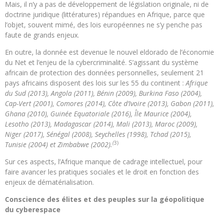
Mais, il n’y a pas de développement de législation originale, ni de
doctrine juridique (littératures) répandues en Afrique, parce que
l’objet, souvent mimé, des lois européennes ne s’y penche pas
faute de grands enjeux.
En outre, la donnée est devenue le nouvel eldorado de l’économie
du Net et l’enjeu de la cybercriminalité. S’agissant du système
africain de protection des données personnelles, seulement 21
pays africains disposent des lois sur les 55 du continent :
Afrique
du Sud (2013), Angola (2011), Bénin (2009), Burkina Faso (2004),
Cap-Vert (2001), Comores (2014), Côte d’Ivoire (2013), Gabon (2011),
Ghana (2010), Guinée Equatoriale (2016), Île Maurice (2004),
Lesotho (2013), Madagascar (2014), Mali (2013), Maroc (2009),
Niger (2017), Sénégal (2008), Seychelles (1998), Tchad (2015),
(
3)
Tunisie (2004) et Zimbabwe (2002).
Sur ces aspects, l’Afrique manque de cadrage intellectuel, pour
faire avancer les pratiques sociales et le droit en fonction des
enjeux de dématérialisation.
Conscience des élites et des peuples sur la géopolitique
du cyberespace