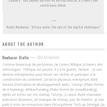
Conakry : des jeunes outillés en entreprenariat à travers une
conférence débat
Kodjo Ndukuma: “Africa under the veil of the digital challenges”
ABOUT THE AUTHOR
CEO AfrikaTech
Boubacar Diallo
Comme beaucoup de personnes j’ai connu l’Afrique à travers des
stéréotypes : l’Afrique est pauvre, il y a la guerre, famine… Je suis
devenu entrepreneur pour briser ces clichés et participer à la
construction du continent. J’ai lancé plusieurs entreprises dont
Kareea (Formation et développement web), Tutorys (Plate-forme
de e-learning), AfrikanFunding (Plate-forme de crowdfunding).
Après un échec sur ma startup Tutorys, à cause d’une mauvaise
exécution Business, un manque de réseau, pas de mentor, je suis
parti 6 mois en immersion dans l’écosystème Tech au Sénégal. J’ai