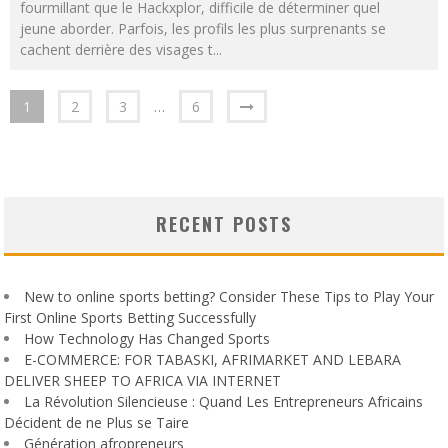
fourmillant que le Hackxplor, difficile de déterminer quel
jeune aborder. Parfois, les profils les plus surprenants se
cachent derrière des visages t
...
1
2
3
…
6
RECENT POSTS
New to online sports betting? Consider These Tips to Play Your
First Online Sports Betting Successfully
How Technology Has Changed Sports
E-COMMERCE: FOR TABASKI, AFRIMARKET AND LEBARA
DELIVER SHEEP TO AFRICA VIA INTERNET
La Révolution Silencieuse : Quand Les Entrepreneurs Africains
Décident de ne Plus se Taire
Génération afropreneurs