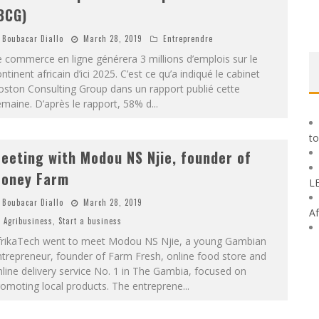
BCG)
Boubacar Diallo
March 28, 2019
Entreprendre
 commerce en ligne générera 3 millions d’emplois sur le
ntinent africain d’ici 2025. C’est ce qu’a indiqué le cabinet
ston Consulting Group dans un rapport publié cette
maine. D’après le rapport, 58% d
...
to
eeting with Modou NS Njie, founder of
oney Farm
L
Boubacar Diallo
March 28, 2019
Af
Agribusiness
,
Start a business
frikaTech went to meet Modou NS Njie, a young Gambian
trepreneur, founder of Farm Fresh, online food store and
line delivery service No. 1 in The Gambia, focused on
omoting local products. The entreprene
...