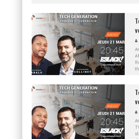
T
v
A
Af
fr
t
T
v
A
TV
st