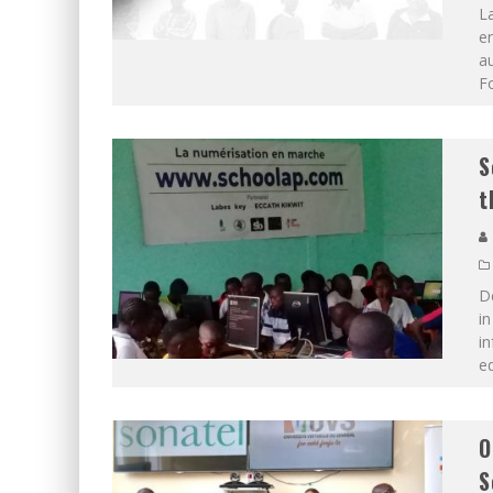
L
en
au
Fo
S
t
D
in
in
ed
O
S