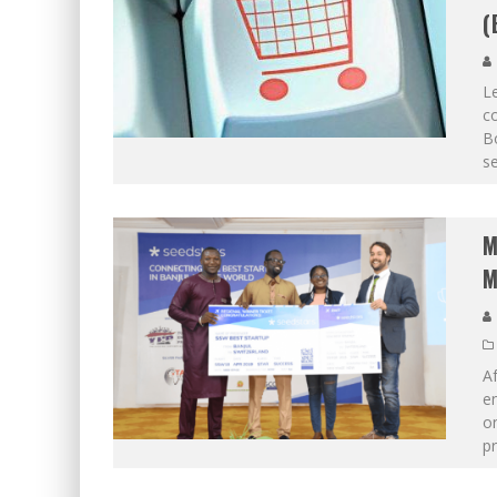
(
Le
co
Bo
se
M
M
A
en
on
pr