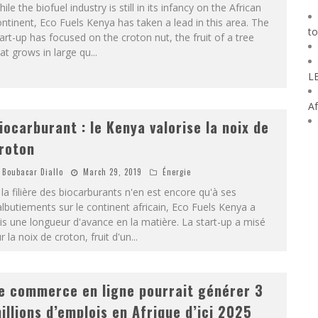
ile the biofuel industry is still in its infancy on the African
ntinent, Eco Fuels Kenya has taken a lead in this area. The
to
art-up has focused on the croton nut, the fruit of a tree
at grows in large qu
...
L
Af
iocarburant : le Kenya valorise la noix de
roton
Boubacar Diallo
March 29, 2019
Énergie
 la filière des biocarburants n'en est encore qu'à ses
lbutiements sur le continent africain, Eco Fuels Kenya a
is une longueur d'avance en la matière. La start-up a misé
r la noix de croton, fruit d'un
...
e commerce en ligne pourrait générer 3
illions d’emplois en Afrique d’ici 2025