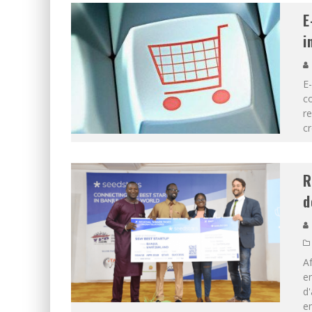
E
i
E-
co
re
c
R
d
Af
e
d'
e