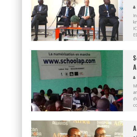
In
kn
I
ED
S
A
Ma
an
d’
co
A