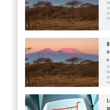
Wh
co
st
th
B
c
Si
ba
pr
su
L
m