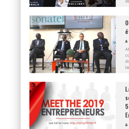
d
O
é
Af
co
do
la
L
s
5
E