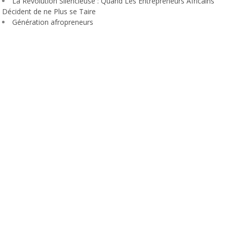
La Révolution Silencieuse : Quand Les Entrepreneurs Africains
Décident de ne Plus se Taire
Génération afropreneurs