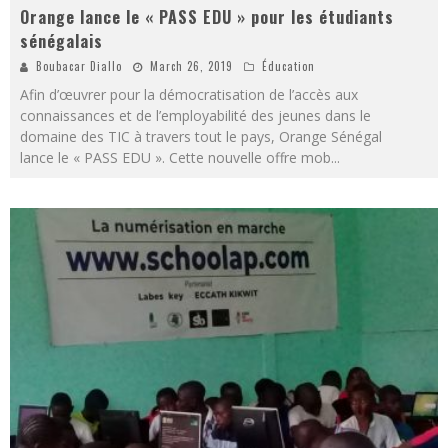
Orange lance le « PASS EDU » pour les étudiants
sénégalais
Boubacar Diallo
March 26, 2019
Éducation
Afin d’œuvrer pour la démocratisation de l’accès aux
connaissances et de l’employabilité des jeunes dans le
domaine des TIC à travers tout le pays, Orange Sénégal
lance le « PASS EDU ». Cette nouvelle offre mob
...