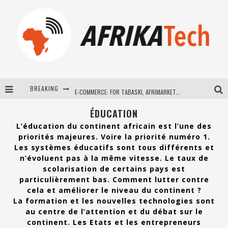
BREAKING
E-COMMERCE: FOR TABASKI, AFRIMARKET AND LEBARA DELIVER SHEEP TO AFRICA VIA INTERNET
La Révolution Silencieuse : Quand Les Entrepreneurs Africains Décident de ne Plus se Taire
ÉDUCATION
L’éducation du continent africain est l’une des
New to online sports betting? Consider These Tips to Play Your First Online Sports Betting Successfully
priorités majeures. Voire la priorité numéro 1.
Les systèmes éducatifs sont tous différents et
How Technology Has Changed Sports
n’évoluent pas à la même vitesse. Le taux de
scolarisation de certains pays est
particulièrement bas. Comment lutter contre
cela et améliorer le niveau du continent ?
La formation et les nouvelles technologies sont
au centre de l’attention et du débat sur le
continent. Les Etats et les entrepreneurs