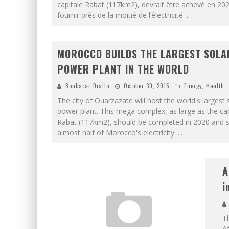
capitale Rabat (117km2), devrait être achevé en 202
fournir près de la moitié de l’électricité
...
MOROCCO BUILDS THE LARGEST SOLA
POWER PLANT IN THE WORLD
Boubacar Diallo
October 30, 2015
Energy
,
Health
The city of Ouarzazate will host the world's largest 
power plant. This mega complex, as large as the cap
Rabat (117km2), should be completed in 2020 and 
almost half of Morocco's electricity.
...
A
i
Th
Af