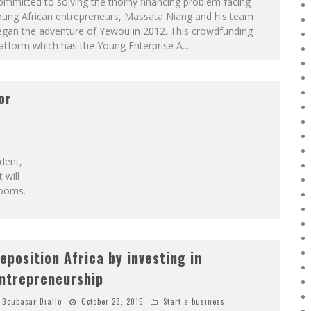
mmitted to solving the thorny financing problem facing
oung African entrepreneurs, Massata Niang and his team
egan the adventure of Yewou in 2012. This crowdfunding
atform which has the Young Enterprise A
...
or
dent,
 will
rooms.
eposition Africa by investing in
ntrepreneurship
Boubacar Diallo
October 28, 2015
Start a business