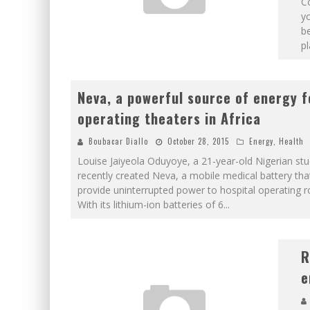
Co
y
b
pl
Neva, a powerful source of energy f
operating theaters in Africa
Boubacar Diallo
October 28, 2015
Energy
,
Health
Louise Jaiyeola Oduyoye, a 21-year-old Nigerian stu
recently created Neva, a mobile medical battery that
provide uninterrupted power to hospital operating 
With its lithium-ion batteries of 6
...
R
e