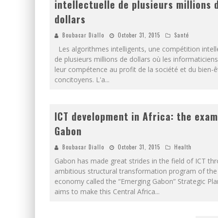
intellectuelle de plusieurs millions 
dollars
Boubacar Diallo
October 31, 2015
Santé
Les algorithmes intelligents, une compétition intell
de plusieurs millions de dollars où les informaticien
leur compétence au profit de la société et du bien-ê
concitoyens. L'a
...
ICT development in Africa: the exam
Gabon
Boubacar Diallo
October 31, 2015
Health
Gabon has made great strides in the field of ICT th
ambitious structural transformation program of the
economy called the “Emerging Gabon” Strategic Pla
aims to make this Central Africa
...