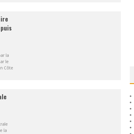
ire
epuis
ar la
ar le
en Côte
ale
trale
e la