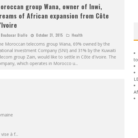
oroccan group Wana, owner of Inwi,
reams of African expansion from Côte
’Ivoire
Boubacar Diallo
October 31, 2015
Health
he Moroccan telecoms group Wana, 69% owned by the
ational Investment Company (SNI) and 31% by the Kuwaiti
lecom group Zain, would like to settle in Côte d'Ivoire. The
to
ompany, which operates in Morocco u
...
L
Af
omaine
vise à f
...