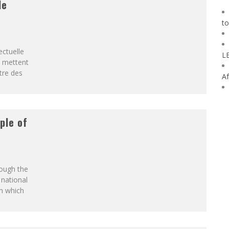
de
to
ectuelle
L
s mettent
tre des
Af
ple of
rough the
 national
n which