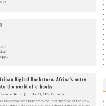
0 et
R
solar
ital
supply
frican Digital Bookstore: Africa’s entry
nto the world of e-books
Boubacar Diallo
October 29, 2015
Health
is bookstore was born from the joint initiative of the New
rican Digital Editions (NENA) and a dozen partners, players