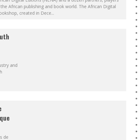
 the African publishing and book world. The African Digital
ookshop, created in Dece
...
outh
s
stry and
th
e
ique
s de