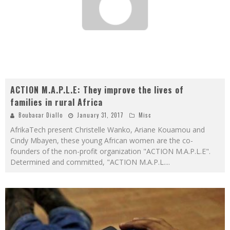
ACTION M.A.P.L.E: They improve the lives of
families in rural Africa
Boubacar Diallo
January 31, 2017
Misc
AfrikaTech present Christelle Wanko, Ariane Kouamou and
Cindy Mbayen, these young African women are the co-
founders of the non-profit organization "ACTION M.A.P.L.E".
Determined and committed, "ACTION M.A.P.L.
...