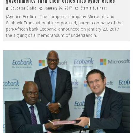
governments turn their cities into cyber cities
Boubacar Diallo
January 26, 2017
Start a business
(Agence Ecofin) - The computer company Microsoft and
Ecobank Transnational Incorporated, parent company of the
pan-African bank Ecobank, announced on January 23, 2017
the signing of a memorandum of understandin
...