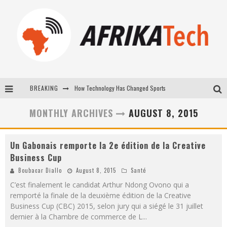
BREAKING
How Technology Has Changed Sports
E-COMMERCE: FOR TABASKI, AFRIMARKET AND LEBARA DELIVER SHEEP TO AFRICA VIA INTERNET
MONTHLY ARCHIVES
AUGUST 8, 2015
La Révolution Silencieuse : Quand Les Entrepreneurs Africains Décident de ne Plus se Taire
Un Gabonais remporte la 2e édition de la Creative
New to online sports betting? Consider These Tips to Play Your First Online Sports Betting Successfully
Business Cup
Boubacar Diallo
August 8, 2015
Santé
C’est finalement le candidat Arthur Ndong Ovono qui a
remporté la finale de la deuxième édition de la Creative
Business Cup (CBC) 2015, selon jury qui a siégé le 31 juillet
dernier à la Chambre de commerce de L
...