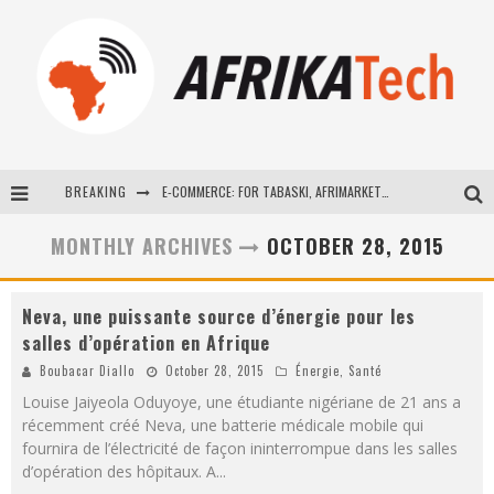
BREAKING
E-COMMERCE: FOR TABASKI, AFRIMARKET AND LEBARA DELIVER SHEEP TO AFRICA VIA INTERNET
La Révolution Silencieuse : Quand Les Entrepreneurs Africains Décident de ne Plus se Taire
MONTHLY ARCHIVES
OCTOBER 28, 2015
New to online sports betting? Consider These Tips to Play Your First Online Sports Betting Successfully
Neva, une puissante source d’énergie pour les
How Technology Has Changed Sports
salles d’opération en Afrique
Boubacar Diallo
October 28, 2015
Énergie
,
Santé
Louise Jaiyeola Oduyoye, une étudiante nigériane de 21 ans a
récemment créé Neva, une batterie médicale mobile qui
fournira de l’électricité de façon ininterrompue dans les salles
d’opération des hôpitaux. A
...