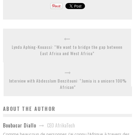
Lynda Aphing-Kouassi: “We want to bridge the gap between
East Africa and West Africa”
Interview with Abdesslam Benzitouni: “Jumia is a unicorn 100%
African”
ABOUT THE AUTHOR
CEO AfrikaTech
Boubacar Diallo
Comme beaucoup de personnes j’ai connu l’Afrique à travers des