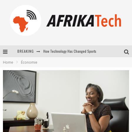
BREAKING
E-COMMERCE: FOR TABASKI, AFRIMARKET AND LEBARA DELIVER SHEEP TO AFRICA VIA INTERNET
Home
Économie
La Révolution Silencieuse : Quand Les Entrepreneurs Africains Décident de ne Plus se Taire
New to online sports betting? Consider These Tips to Play Your First Online Sports Betting Successfully
How Technology Has Changed Sports