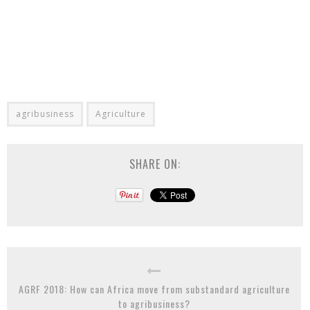
agribusiness
Agriculture
SHARE ON:
AGRF 2018: How can Africa move from substandard agriculture
to agribusiness?