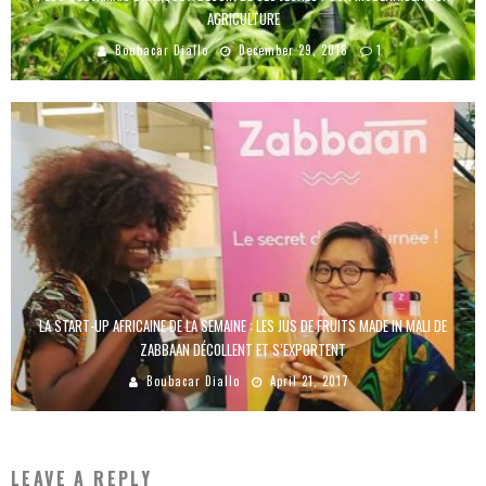
AGRICULTURE
Boubacar Diallo
December 29, 2018
1
LA START-UP AFRICAINE DE LA SEMAINE : LES JUS DE FRUITS MADE IN MALI DE
ZABBAAN DÉCOLLENT ET S’EXPORTENT
Boubacar Diallo
April 21, 2017
LEAVE A REPLY