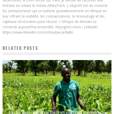
déterminés. A mon retour sur Paris je décide de raconter leur
histoire en créant le média AfrikaTech. L'objectif est de soutenir
les entrepreneurs qui se battent quotidiennement en Afrique en
leur offrant la visibilité, les connaissances, le réseautage et les
capitaux nécessaires pour réussir. L'Afrique de demain se
construit aujourd'hui ensemble. Rejoignez-nous ! LinkedIn:
https://www.linkedin.com/in/boubacardiallo
RELATED POSTS
PLUS QUE JAMAIS L’AFRIQUE A BESOIN DE SES JEUNES POUR MODERNISER SON