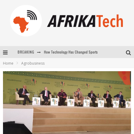
BREAKING
E-COMMERCE: FOR TABASKI, AFRIMARKET AND LEBARA DELIVER SHEEP TO AFRICA VIA INTERNET
Home
Agrobusiness
La Révolution Silencieuse : Quand Les Entrepreneurs Africains Décident de ne Plus se Taire
New to online sports betting? Consider These Tips to Play Your First Online Sports Betting Successfully
How Technology Has Changed Sports