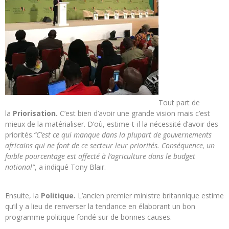
Tout part de
la
Priorisation.
C’est bien d’avoir une grande vision mais c’est
mieux de la matérialiser. D’où, estime-t-il la nécessité d’avoir des
priorités.
“C’est ce qui manque dans la plupart de gouvernements
africains qui ne font de ce secteur leur priorités. Conséquence, un
faible pourcentage est affecté à l’agriculture dans le budget
national”
, a indiqué Tony Blair.
Ensuite, la
Politique.
L’ancien premier ministre britannique estime
qu’il y a lieu de renverser la tendance en élaborant un bon
programme politique fondé sur de bonnes causes.