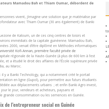
dateurs Mamadou Bah et Thiam Oumar, débordent de
rsonnes vivent, j’imagine une solution que je matérialise par
cofondateur avec Thiam Oumar (30 ans également) de Banki
to
uezone de Kaloum, un de ces cinq centres de loisirs et
 environs immédiats de la capitale guinéenne. Mamadou Bah,
nnées 2000, venait d’être diplômé en Méthodes informatiques
L
‘université Kofi-Annan, première faculté privée de
pitale régionale de la Haute-Guinée (à plus de 600 km à l’est
Af
e, et a étudié le droit des affaires de l’École supérieure privée
ia, au Maroc.
: il y a Banki Technology, qui a notamment créé le portail
entation en ligne (Gupol), pour permettre aux futurs étudiants
s, dédiée aux déplacements urbains ; et enfin Banki Agro invest,
 jour le jour, vendeurs et acheteurs, paysans et
s de grande consommation ou les semences en Guinée.
ix de l’entrepreneur social en Guinée