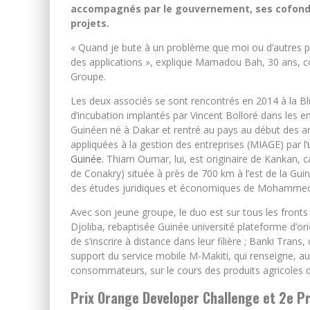
accompagnés par le gouvernement, ses cofon
projets.
« Quand je bute à un problème que moi ou d’autres pe
des applications », explique Mamadou Bah, 30 ans, 
Groupe.
Les deux associés se sont rencontrés en 2014 à la Bl
d’incubation implantés par Vincent Bolloré dans les
Guinéen né à Dakar et rentré au pays au début des a
appliquées à la gestion des entreprises (MIAGE) par l
Guinée.
Thiam Oumar, lui, est originaire de Kankan, ca
de Conakry) située à près de 700 km à l’est de la Guiné
des études juridiques et économiques de Mohammed
Avec son jeune groupe, le duo est sur tous les fronts 
Djoliba, rebaptisée Guinée université plateforme d’ori
de s’inscrire à distance dans leur filière ; Banki Tran
support du service mobile M-Makiti, qui renseigne, au
consommateurs, sur le cours des produits agricole
Prix Orange Developer Challenge et 2e Pr