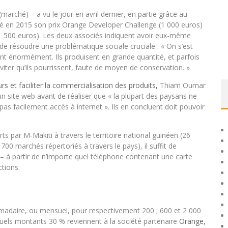
arché) – a vu le jour en avril dernier, en partie grâce au
oyé en 2015 son prix Orange Developer Challenge (1 000 euros)
1 500 euros). Les deux associés indiquent avoir eux-même
 de résoudre une problématique sociale cruciale : « On s’est
ent énormément. Ils produisent en grande quantité, et parfois
éviter qu’ils pourrissent, faute de moyen de conservation. »
 et faciliter la commercialisation des produits,
Thiam Oumar
site web avant de réaliser que « la plupart des paysans ne
as facilement accès à internet ». Ils en concluent doit pouvoir
s par M-Makiti à travers le territoire national guinéen (26
 700 marchés répertoriés à travers le pays), il suffit de
à partir de n’importe quel téléphone contenant une carte
ctions.
omadaire, ou mensuel, pour respectivement 200 ; 600 et 2 000
quels montants 30 % reviennent à la société partenaire
Orange,