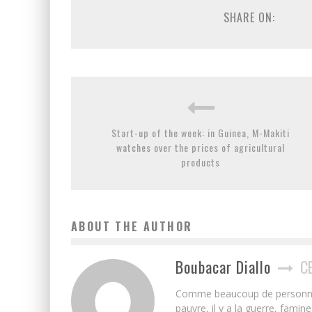
SHARE ON:
Start-up of the week: in Guinea, M-Makiti
watches over the prices of agricultural
products
ABOUT THE AUTHOR
Boubacar Diallo
C
Comme beaucoup de personnes j’
pauvre, il y a la guerre, famin