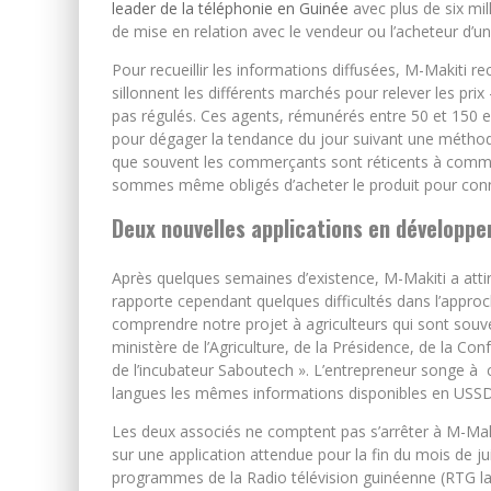
leader de la téléphonie en Guinée
avec plus de six mil
de mise en relation avec le vendeur ou l’acheteur d’u
Pour recueillir les informations diffusées, M-Makiti r
sillonnent les différents marchés pour relever les pri
pas régulés. Ces agents, rémunérés entre 50 et 150 e
pour dégager la tendance du jour suivant une méthode
que souvent les commerçants sont réticents à commu
sommes même obligés d’acheter le produit pour conna
Deux nouvelles applications en développ
Après quelques semaines d’existence, M-Makiti a att
rapporte cependant quelques difficultés dans l’approc
comprendre notre projet à agriculteurs qui sont souve
ministère de l’Agriculture, de la Présidence, de la C
de l’incubateur Saboutech ». L’entrepreneur songe à c
langues les mêmes informations disponibles en USSD
Les deux associés ne comptent pas s’arrêter à M-Maki
sur une application attendue pour la fin du mois de juil
programmes de la Radio télévision guinéenne (RTG la 