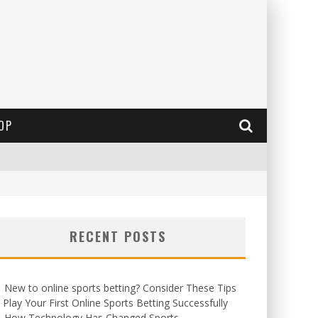
OP
RECENT POSTS
New to online sports betting? Consider These Tips
 Play Your First Online Sports Betting Successfully
How Technology Has Changed Sports