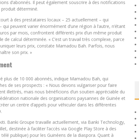
lions d’abonnés. Il peut également souscrire à des notifications
n produit déterminé.
ecourt à des prestataires locaux – 25 actuellement – qui
x – qui peuvent varier énormément d’une région à l’autre, n’étant
uros par mois, confrontent différents prix d’un même produit
 de calcul déterminée. « C’est un travail très complexe, parce
niquer leurs prix, constate Mamadou Bah. Parfois, nous
ître son prix. »
ement
iré plus de 10 000 abonnés, indique Mamadou Bah, qui
hes de ses prospects : « Nous devons vulgariser pour faire
nt illettrés, mais nous bénéficions d’un soutien appréciable du
onfédération nationale des organisations paysannes de Guinée et
réer un centre d’appels pour véhiculer dans les différentes
.
ti. Banki Groupe travaille actuellement, via Banki Technology,
let, destinée à faciliter l’accès via Google Play Store à des
télé publique) pour les Guinéens de la diaspora. Quant à