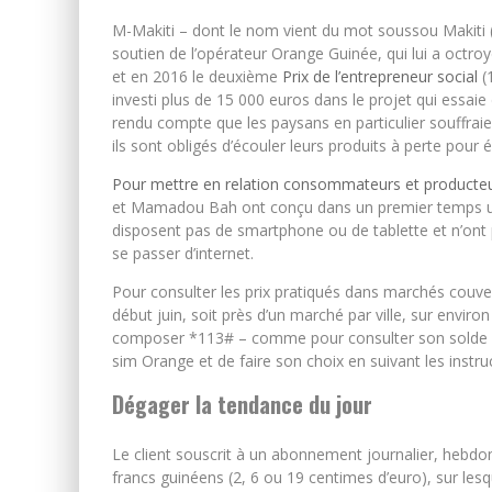
M-Makiti – dont le nom vient du mot soussou Makiti (m
soutien de l’opérateur Orange Guinée, qui lui a octr
et en 2016 le deuxième
Prix de l’entrepreneur social
(
investi plus de 15 000 euros dans le projet qui essaie
rendu compte que les paysans en particulier souffrai
ils sont obligés d’écouler leurs produits à perte pour 
Pour mettre en relation consommateurs et producteurs
et Mamadou Bah ont conçu dans un premier temps un 
disposent pas de smartphone ou de tablette et n’ont p
se passer d’internet.
Pour consulter les prix pratiqués dans marchés couvert
début juin, soit près d’un marché par ville, sur environ
composer *113# – comme pour consulter son solde – 
sim Orange et de faire son choix en suivant les instru
Dégager la tendance du jour
Le client souscrit à un abonnement journalier, hebd
francs guinéens (2, 6 ou 19 centimes d’euro), sur les