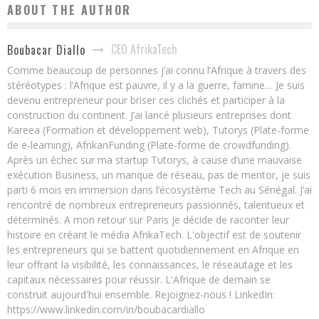
ABOUT THE AUTHOR
CEO AfrikaTech
Boubacar Diallo
Comme beaucoup de personnes j’ai connu l’Afrique à travers des
stéréotypes : l’Afrique est pauvre, il y a la guerre, famine… Je suis
devenu entrepreneur pour briser ces clichés et participer à la
construction du continent. J’ai lancé plusieurs entreprises dont
Kareea (Formation et développement web), Tutorys (Plate-forme
de e-learning), AfrikanFunding (Plate-forme de crowdfunding).
Après un échec sur ma startup Tutorys, à cause d’une mauvaise
exécution Business, un manque de réseau, pas de mentor, je suis
parti 6 mois en immersion dans l’écosystème Tech au Sénégal. J’ai
rencontré de nombreux entrepreneurs passionnés, talentueux et
déterminés. A mon retour sur Paris je décide de raconter leur
histoire en créant le média AfrikaTech. L'objectif est de soutenir
les entrepreneurs qui se battent quotidiennement en Afrique en
leur offrant la visibilité, les connaissances, le réseautage et les
capitaux nécessaires pour réussir. L'Afrique de demain se
construit aujourd'hui ensemble. Rejoignez-nous ! LinkedIn:
https://www.linkedin.com/in/boubacardiallo