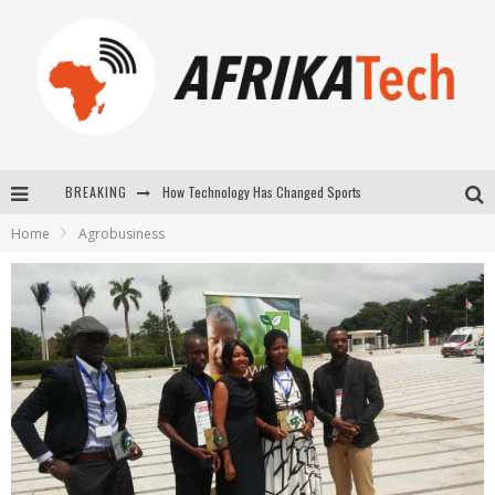
How Technology Has Changed Sports
BREAKING
E-COMMERCE: FOR TABASKI, AFRIMARKET AND LEBARA DELIVER SHEEP TO AFRICA VIA INTERNET
Home
Agrobusiness
La Révolution Silencieuse : Quand Les Entrepreneurs Africains Décident de ne Plus se Taire
New to online sports betting? Consider These Tips to Play Your First Online Sports Betting Successfully