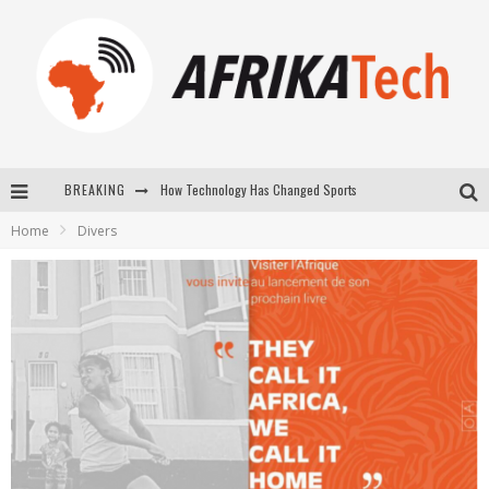
How Technology Has Changed Sports
BREAKING
E-COMMERCE: FOR TABASKI, AFRIMARKET AND LEBARA DELIVER SHEEP TO AFRICA VIA INTERNET
Home
Divers
La Révolution Silencieuse : Quand Les Entrepreneurs Africains Décident de ne Plus se Taire
New to online sports betting? Consider These Tips to Play Your First Online Sports Betting Successfully