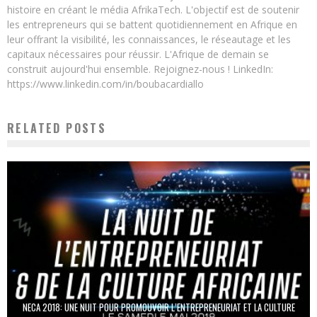
histoire en créant le média AfrikaTech. L'objectif est de soutenir
les entrepreneurs qui se battent quotidiennement en Afrique en
leur offrant la visibilité, les connaissances, le réseautage et les
capitaux nécessaires pour réussir. L'Afrique de demain se
construit aujourd'hui ensemble. Rejoignez-nous ! LinkedIn:
https://www.linkedin.com/in/boubacardiallo
RELATED POSTS
NECA 2018: UNE NUIT POUR PROMOUVOIR L’ENTREPRENEURIAT ET LA CULTURE