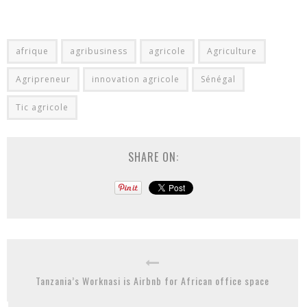
afrique
agribusiness
agricole
Agriculture
Agripreneur
innovation agricole
Sénégal
Tic agricole
SHARE ON:
Tanzania’s Worknasi is Airbnb for African office space