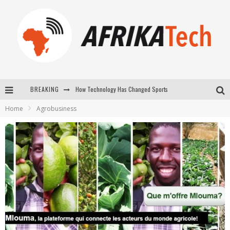
BREAKING
E-COMMERCE: FOR TABASKI, AFRIMARKET AND LEBARA DELIVER SHEEP TO AFRICA VIA INTERNET
Home
Agrobusiness
La Révolution Silencieuse : Quand Les Entrepreneurs Africains Décident de ne Plus se Taire
New to online sports betting? Consider These Tips to Play Your First Online Sports Betting Successfully
How Technology Has Changed Sports