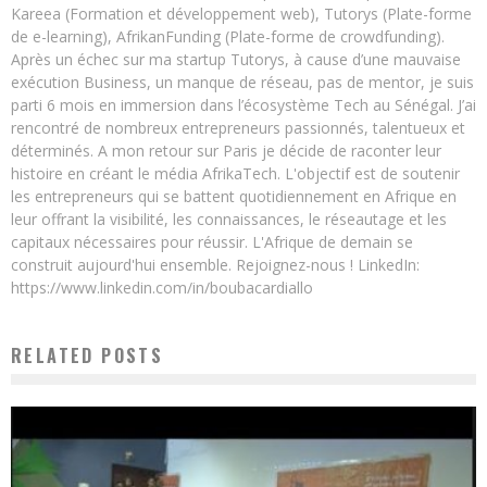
Kareea (Formation et développement web), Tutorys (Plate-forme
de e-learning), AfrikanFunding (Plate-forme de crowdfunding).
Après un échec sur ma startup Tutorys, à cause d’une mauvaise
exécution Business, un manque de réseau, pas de mentor, je suis
parti 6 mois en immersion dans l’écosystème Tech au Sénégal. J’ai
rencontré de nombreux entrepreneurs passionnés, talentueux et
déterminés. A mon retour sur Paris je décide de raconter leur
histoire en créant le média AfrikaTech. L'objectif est de soutenir
les entrepreneurs qui se battent quotidiennement en Afrique en
leur offrant la visibilité, les connaissances, le réseautage et les
capitaux nécessaires pour réussir. L'Afrique de demain se
construit aujourd'hui ensemble. Rejoignez-nous ! LinkedIn:
https://www.linkedin.com/in/boubacardiallo
RELATED POSTS