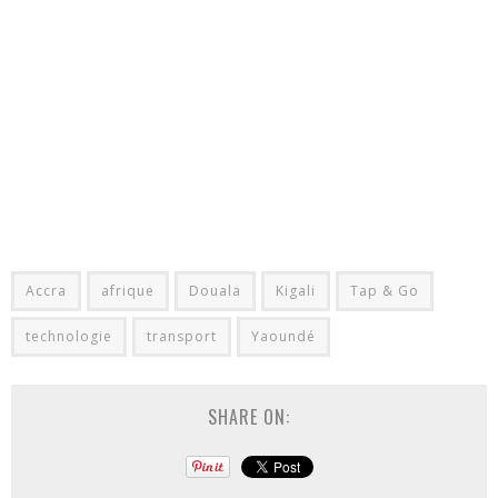
Accra
afrique
Douala
Kigali
Tap & Go
technologie
transport
Yaoundé
SHARE ON: