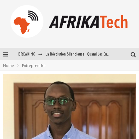
BREAKING
La Révolution Silencieuse : Quand Les Entrepreneurs Africains Décident de ne Plus se Taire
Home
Entreprendre
New to online sports betting? Consider These Tips to Play Your First Online Sports Betting Successfully
How Technology Has Changed Sports
E-COMMERCE: FOR TABASKI, AFRIMARKET AND LEBARA DELIVER SHEEP TO AFRICA VIA INTERNET