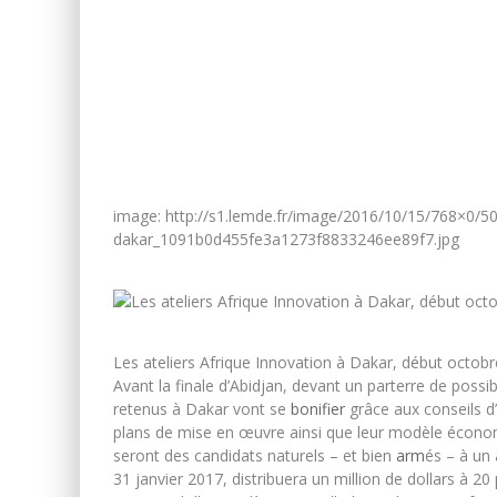
image: http://s1.lemde.fr/image/2016/10/15/768×0/50
dakar_1091b0d455fe3a1273f8833246ee89f7.jpg
Les ateliers Afrique Innovation à Dakar, début octob
Avant la finale d’Abidjan, devant un parterre de possi
retenus à Dakar vont se
bonifier
grâce aux conseils d
plans de mise en œuvre ainsi que leur modèle économiq
seront des candidats naturels – et bien
arm
és – à un
31 janvier 2017, distribuera un million de dollars à 20