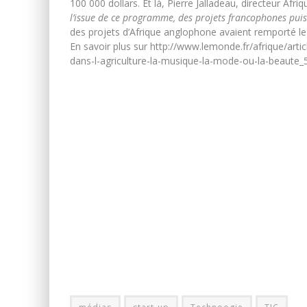
100 000 dollars. Et là, Pierre Jalladeau, directeur Afri
l’issue de ce programme, des projets francophones pui
des projets d’Afrique anglophone avaient remporté le
En savoir plus sur http://www.lemonde.fr/afrique/arti
dans-l-agriculture-la-musique-la-mode-ou-la-bea