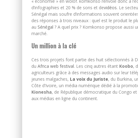
« économie » en wolof. komkonso renvoie donc à l’
d’infographies et 20 % de sons et de
vidéos
. Le secte
Sénégal mais soufre d’informations souvent orient
des réponses à trois niveaux : quel est le produit 
au
Sénégal
? A quel prix ? Komkonso propose aussi u
marché.
Un million à la clé
Ces trois projets font partie des huit sélectionnés à
du
Africa web festival
. Les cinq autres étant
Koobo
, 
agriculteurs grâce à des messages audio sur leur té
jeunes malgaches,
La voix du Juriste
, du Burkina, 
Côte d’Ivoire, un média numérique dédié à la promoti
Kionesha
, de République démocratique du Congo et
aux médias en ligne du continent.