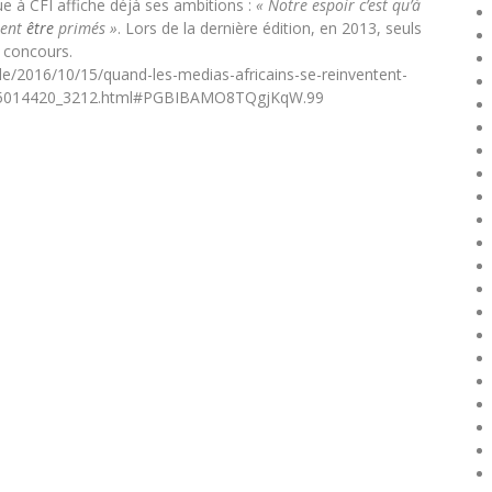
que à CFI affiche déjà ses ambitions :
« Notre espoir c’est qu’à
sent
être
primés »
. Lors de la dernière édition, en 2013, seuls
 concours.
cle/2016/10/15/quand-les-medias-africains-se-reinventent-
ute_5014420_3212.html#PGBIBAMO8TQgjKqW.99