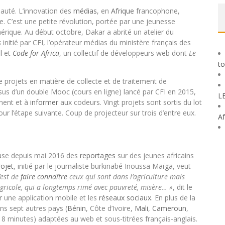
eauté. L’innovation des
médias
, en
Afrique
francophone,
e. C’est une petite révolution, portée par une jeunesse
rique. Au début octobre, Dakar a abrité un atelier du
s
initié par CFI, l’opérateur médias du ministère français des
l
et
Code for Africa
, un collectif de développeurs web dont
Le
to
 projets en matière de collecte et de traitement de
ssus d’un double Mooc (cours en ligne) lancé par CFI en 2015,
L
inent et à
informer
aux codeurs. Vingt projets sont sortis du lot
ur l’étape suivante. Coup de projecteur sur trois d’entre eux.
Af
fuse depuis mai 2016 des
reportages
sur des jeunes africains
rojet
, initié par le journaliste burkinabé Inoussa Maïga, veut
c’est de
faire
connaître
ceux qui sont dans l’agriculture mais
agricole, qui a longtemps rimé avec pauvreté, misère… »
, dit le
ur une application mobile et les
réseaux sociaux
. En plus de la
ns sept autres pays (
Bénin
, Côte d’Ivoire,
Mali
,
Cameroun
,
 8 minutes) adaptées au web et sous-titrées français-anglais.