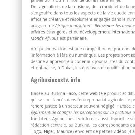
janvier 2017 où 1 million de dollars sera en jeu.
De l’
agriculture
, de la musique, de la
mode
et de la b
s’engouffre dans tous les aspects de la vie quotidienn
africaine créative et résolument engagée dans le numé
programme
Afrique innovation –
Réinventer
les média
affaires étrangères
et du
développement
Internationa
Monde
Afrique
est partenaire.
Afrique innovation est une compétition de porteurs de
l’information à l’ère du numérique. Les projets sont i
destiné à
apprendre
à
coder
aux journalistes du cont
et ont passé, à Dakar, les épreuves de qualification po
Agribusinesstv. info
Basée au
Burkina Faso
, cette
web télé
produit et dif
qui se sont lancés dans l’entreprenariat agricole. Le
p
rendre
justice
à un secteur souvent négligé.
« L’idée, 
également de
changer
les perceptions sur la pratique 
fondateur. Agribusinesstv. info est aussi disponible s
rédaction centrale, au Burkina, les correspondants da
Togo
,
Niger
, Maurice) envoient de petites
vidéos
(4 à