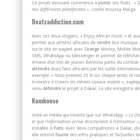
Ce projet innovant commence à
porter
ses fruits :
« D
nos différentes plateformes »
, confie Inoussa Maïga
Beatzaddiction.com
Avec ses deux slogans, « Enjoy African music » et au
permet aux artistes africains de
vendre
leur musique au
sur le site en payant avec
Orange
Money, Mobile Money
SMS, WhatsApp ou Messenger et permet de télécharge
émane d’un trio de jeunes Béninois partis du constat qu
atteindre
leurs fans africains par les outils internat
exemple.
« Nous prenons 35 % sur chaque vente, le res
trimestre à travers les mêmes canaux mobile »
, expli
venu
défendre
le projet à Dakar. Le site enregistre 
Komkonso
Voilà un média qui n’existe que sur WhatsApp.
« Le ch
et que l’information arrive directement à l’utilisateur »
installée à
Paris
. Avec deux compatriotes à Dakar, d
elle entend
fournir
des infos pratiques et factuelles d