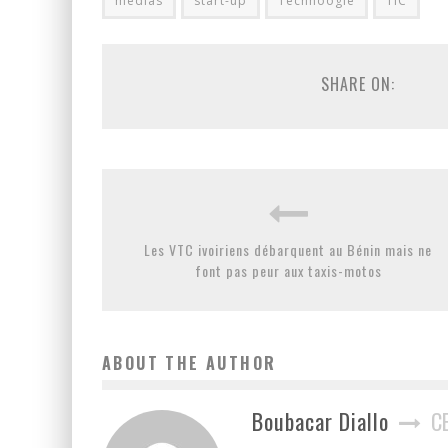
médias
start-up
Technoogie
TIC
SHARE ON:
Les VTC ivoiriens débarquent au Bénin mais ne
font pas peur aux taxis-motos
ABOUT THE AUTHOR
Boubacar Diallo
C