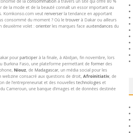
économie de la
consommation
à travers un site qui offre 80 %
ur de la mode et de la beauté connaît un essor important au
ées. Komkonso.com veut
renverser
la tendance en apportant
le plus consommé du moment ? Où le
trouver
à Dakar ou ailleurs
n deuxième volet :
orienter
les marques face aux
tendances
du
 Dakar pour
participer
à la finale, à Abidjan, fin novembre, lors
du Burkina Faso, une plateforme permettant de
former
des
léphone,
Niouz
, de
Madagascar
, un média social pour les
un webzine consacré aux questions de droit,
Afroinitiativ
, de
on de l’entrepreneuriat et des nouvelles
technologies
et
 du Cameroun, une banque d’images et de données destinée