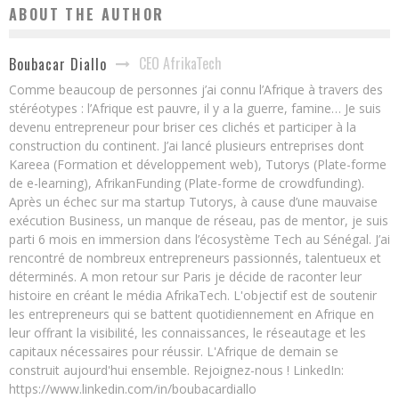
ABOUT THE AUTHOR
CEO AfrikaTech
Boubacar Diallo
Comme beaucoup de personnes j’ai connu l’Afrique à travers des
stéréotypes : l’Afrique est pauvre, il y a la guerre, famine… Je suis
devenu entrepreneur pour briser ces clichés et participer à la
construction du continent. J’ai lancé plusieurs entreprises dont
Kareea (Formation et développement web), Tutorys (Plate-forme
de e-learning), AfrikanFunding (Plate-forme de crowdfunding).
Après un échec sur ma startup Tutorys, à cause d’une mauvaise
exécution Business, un manque de réseau, pas de mentor, je suis
parti 6 mois en immersion dans l’écosystème Tech au Sénégal. J’ai
rencontré de nombreux entrepreneurs passionnés, talentueux et
déterminés. A mon retour sur Paris je décide de raconter leur
histoire en créant le média AfrikaTech. L'objectif est de soutenir
les entrepreneurs qui se battent quotidiennement en Afrique en
leur offrant la visibilité, les connaissances, le réseautage et les
capitaux nécessaires pour réussir. L'Afrique de demain se
construit aujourd'hui ensemble. Rejoignez-nous ! LinkedIn:
https://www.linkedin.com/in/boubacardiallo