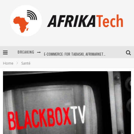
BREAKING
E-COMMERCE: FOR TABASKI, AFRIMARKET AND LEBARA DELIVER SHEEP TO AFRICA VIA INTERNET
Home
Santé
La Révolution Silencieuse : Quand Les Entrepreneurs Africains Décident de ne Plus se Taire
New to online sports betting? Consider These Tips to Play Your First Online Sports Betting Successfully
How Technology Has Changed Sports