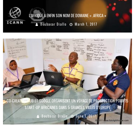
L’AFRIQUE A ENFIN SON NOM DE DOMAINE « .AFRICA »
Boubacar Diallo
March 1, 2017
CO-CREATION HUB ET GOOGLE ORGANISENT UN VOYAGE DE PROSPECTION POUR 15
START-UP AFRICAINES DANS 5 GRANDES VILLES D’EUROPE
Boubacar Diallo
June 1, 2017