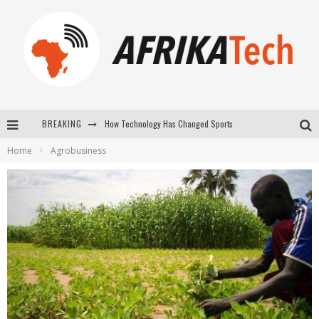
How Technology Has Changed Sports
BREAKING
E-COMMERCE: FOR TABASKI, AFRIMARKET AND LEBARA DELIVER SHEEP TO AFRICA VIA INTERNET
Home
Agrobusiness
La Révolution Silencieuse : Quand Les Entrepreneurs Africains Décident de ne Plus se Taire
New to online sports betting? Consider These Tips to Play Your First Online Sports Betting Successfully