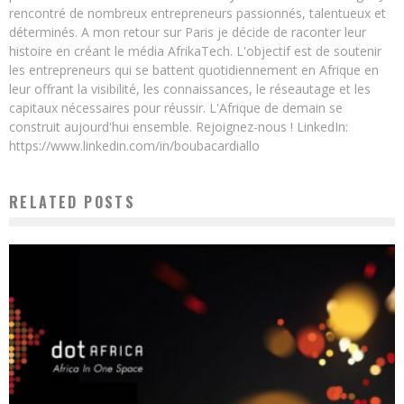
rencontré de nombreux entrepreneurs passionnés, talentueux et
déterminés. A mon retour sur Paris je décide de raconter leur
histoire en créant le média AfrikaTech. L'objectif est de soutenir
les entrepreneurs qui se battent quotidiennement en Afrique en
leur offrant la visibilité, les connaissances, le réseautage et les
capitaux nécessaires pour réussir. L'Afrique de demain se
construit aujourd'hui ensemble. Rejoignez-nous ! LinkedIn:
https://www.linkedin.com/in/boubacardiallo
RELATED POSTS